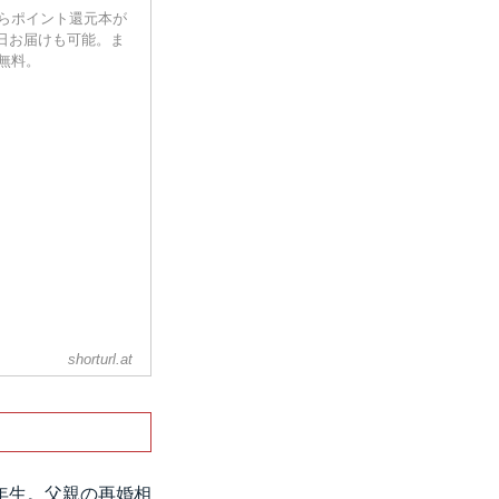
ンならポイント還元本が
日お届けも可能。ま
送無料。
shorturl.at
年生。父親の再婚相