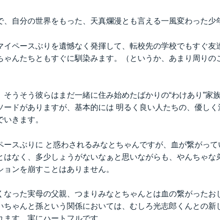
で、自分の世界をもった、天真爛漫とも言える一風変わった少
マイペースぶりを遺憾なく発揮して、転校先の学校でもすぐ友
ちゃんたちともすぐに馴染みます。（というか、あまり周りの
、そうそう彼らはまだ一緒に住み始めたばかりの“わけあり”家
ソードがありますが、基本的には 明るく良い人たちの、優しく
でいきます。
ペースぶりに と惑わされるみなとちゃんですが、血が繋がって
とはなく、多少しょうがないなぁと思いながらも、やんちゃな
ションを崩すことはありません。
くなった実母の父親、つまりみなとちゃんとは血の繋がったお
いちゃんと孫という関係においては、むしろ光志郎くんとの新
れます。実にハートフルです。