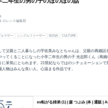
学二年生の男の子のほのぼの話
4
@
ロレンス編集部
グルマザー
シングルファーザー
現代的
CULTURE
して父親と二人暮らしの宇佐美みなとちゃんは、父親の再婚話
やってくることになった小学二年生の男の子 光志郎くん（再婚
りに呆気にとられます。21世紀ならではのシチュエーションで
場人物はみんな良い人。心温まる作品です。
es転がる姉弟 (1) | 森 つぶみ |本 | 通販 | 