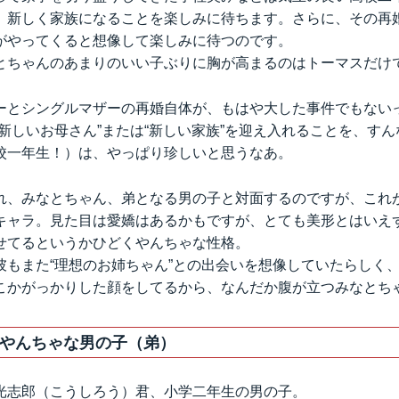
、新しく家族になることを楽しみに待ちます。さらに、その再
がやってくると想像して楽しみに待つのです。
とちゃんのあまりのいい子ぶりに胸が高まるのはトーマスだけ
ーとシングルマザーの再婚自体が、もはや大した事件でもない
新しいお母さん”または“新しい家族”を迎え入れることを、す
校一年生！）は、やっぱり珍しいと思うなあ。
れ、みなとちゃん、弟となる男の子と対面するのですが、これが
キャラ。見た目は愛嬌はあるかもですが、とても美形とはいえ
せてるというかひどくやんちゃな性格。
彼もまた“理想のお姉ちゃん”との出会いを想像していたらしく
こかがっかりした顔をしてるから、なんだか腹が立つみなとち
やんちゃな男の子（弟）
光志郎（こうしろう）君、小学二年生の男の子。