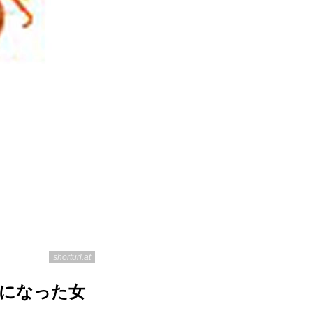
shorturl.at
弟になった女