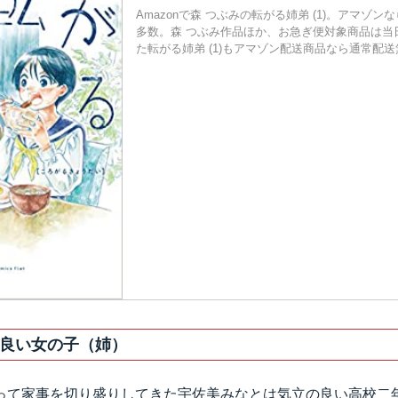
Amazonで森 つぶみの転がる姉弟 (1)。アマゾ
多数。森 つぶみ作品ほか、お急ぎ便対象商品は当
た転がる姉弟 (1)もアマゾン配送商品なら通常配
良い女の子（姉）
って家事を切り盛りしてきた宇佐美みなとは気立の良い高校二