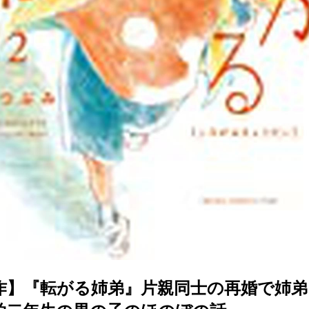
作】『転がる姉弟』片親同士の再婚で姉