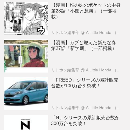
【漫画】椎の妹のポケットの中身
第28話「小熊と慧海」（一部掲
載）
リトホン編集部
@ A Little Honda （ア・リトル・ホンダ）編集部
【漫画】カブと迎えた新たな春
第27話「新学期」（一部掲載）
リトホン編集部
@ A Little Honda （ア・リトル・ホンダ）編集部
「FREED」シリーズの累計販売
台数が100万台を突破！
リトホン編集部
@ A Little Honda （ア・リトル・ホンダ）編集部
「N」シリーズの累計販売台数が
300万台を突破！