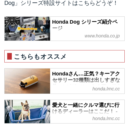
Dog」シリーズ特設サイトはこちらどうぞ！
Honda Dog シリーズ紹介ペ
ージ
www.honda.co.jp
わんこと一緒に楽しいおでかけ
を！わんこがクルマで、快適に安
心してすごせるアイテムをご用意
こちらもオススメ
しました。
Hondaさん…正気？キーアク
セサリー32種類は出しすぎな
件 - A Little Honda | ア・リト
honda.lrnc.cc
ル・ホンダ（リトホン）
鍵穴に差し込んでキュルル、ブル
愛犬と一緒にクルマ選びに行
ルーン…という光景を見なくなっ
けるディーラーはここだ！ -
て、はや数年。いまや車の鍵もス
A Little Honda | ア・リト
honda.lrnc.cc
マートフォンならぬスマートキー
ル・ホンダ（リトホン）
の時代。スマート…というからに