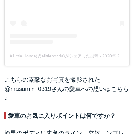
A Little Honda(@alittlehonda)がシェアした投稿
-
2020年 2月月5日午前1時09分PST
こちらの素敵なお写真を撮影された
@masamin_0319
さんの愛車への想いはこちら
♪
愛車のお気に入りポイントは何ですか？
漆黒のボディに朱色のライン、立体エンブレ