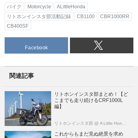
バイク
Motorcycle
ALittleHonda
リトホンインスタ部活動記録
CB1100
CBR1000RR
CB400SF
Facebook
関連記事
リトホンインスタ部まとめ！【ど
こまでも走り続けるCRF1000L
編】
リトホンインスタ部
@ A Little Honda （ア・リトル・ホンダ）編集部
これからもまだ見ぬ絶景を求め