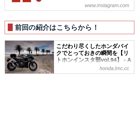
Posts - See Instagram photos and
www.instagram.com
videos from A Little Honda
(@alittlehonda)
前回の紹介はこちらから！
こだわり尽くしたホンダバイ
クでとっておきの瞬間を【リ
トホンインスタ部vol.94】 - A
Little Honda | ア・リトル・
honda.lrnc.cc
ホンダ（リトホン）
A Little Honda公式Instagramでご
紹介しているみんなのホンダ愛
車！今回も「#alittlehonda」をつ
けてポストしてくれた方の素敵な
お写真をご紹介したいと思いま
す。