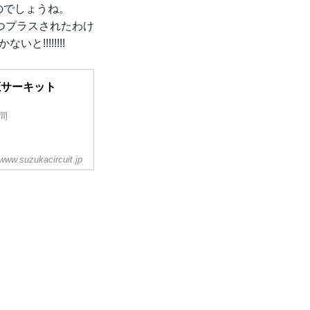
のでしょうね。
ひとつプラスされたわけ
!!!!!!!!
｜鈴鹿サーキット
間
www.suzukacircuit.jp