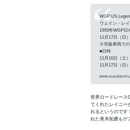
WGP US Legend
ウェイン・レ
1993年WG
11月17日（
※市販車両で
■日時
11月16日（土）1
11月17日（日）1
www.suzukacircui
世界ロードレースG
てくれたレイニーが、
れるというのです！
れた青木拓磨もゲ