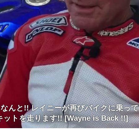
19] なんと!! レイニーが再びバイクに乗っ
を走ります!! [Wayne is Back !!]