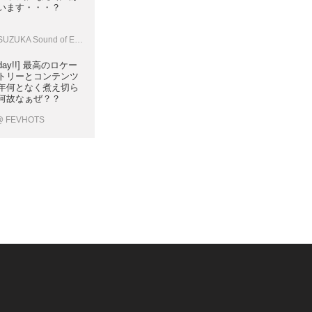
います・・・？
UZUKA Sound of ENGINE
 friday!!] 最高のロケー
トリーとコンテンツ
年何となく煮え切ら
何故なぁぜ？？
@ FEVHOTS