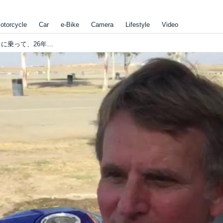
otorcycle
Car
e-Bike
Camera
Lifestyle
Video
[SSoE2019] なんと!! レイニーが再びバイクに乗って、26年ぶりに鈴鹿サーキットを走ります!! [Wayne is Back !!]