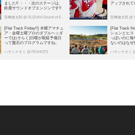
ました!! ・・・次のステージは、
アップされて
鈴鹿サウンドオブエンジンです!!
宮﨑健太郎
@ SUZUKA Sound of ENGINE
宮﨑健太郎
@ S
[Flat Track Friday!!] 木曜アマチュ
[Flat Track
ア・金曜土曜プロのダブルヘッダ
ションとヒス
ーで(おそらく)日曜が順延予備日
っぽいのに毎
って盤石のプログラムですね。
ないのはなぜ
ハヤシナオミ
@ FEVHOTS
ハヤシナオミ