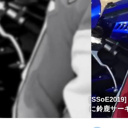
[SSoE20
に鈴鹿サーキット