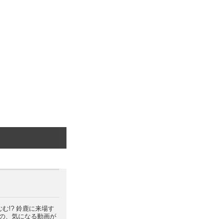
] むむ!? 鈴鹿に来場す
ーの、気になる動画が