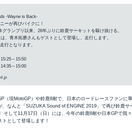
s -Wayne is Back-
イニーが再びバイクに！
P日本グランプリ以来、26年ぶりに鈴鹿サーキットを駆け抜ける。
日）は、青木拓磨さんもゲストとして登場し、走行します。
の走行となります。
5:25～15:50
4:35～15:00
t.jp
P（現MotoGP）や鈴鹿8耐で、日本のロードレースファンに
なんと「SUZUKA Sound of ENGINE 2019」で再び鈴
 そして11月17日（日）には、今年の鈴鹿8耐や日本GPで我
ストとして登場します！