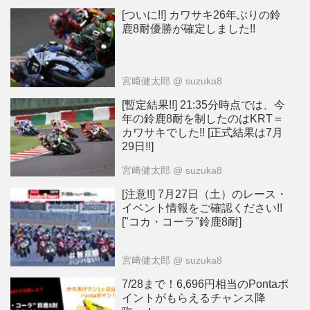
[ついに!!] カワサキ26年ぶりの鈴
鹿8耐優勝が確定しました!!
宮﨑健太郎
@ suzuka8
[暫定結果!!] 21:35分時点では、今
年の鈴鹿8耐を制したのはKRT＝
カワサキでした!! [正式結果は7月
29日!!]
宮﨑健太郎
@ suzuka8
[注意!!] 7月27日（土）のレース・
イベント情報をご確認ください!!
["コカ・コーラ"鈴鹿8耐]
宮﨑健太郎
@ suzuka8
7/28まで！6,696円相当のPontaポ
イントがもらえるチャンス降