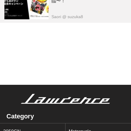
臨〜！
Saori
@ suzuka8
Category