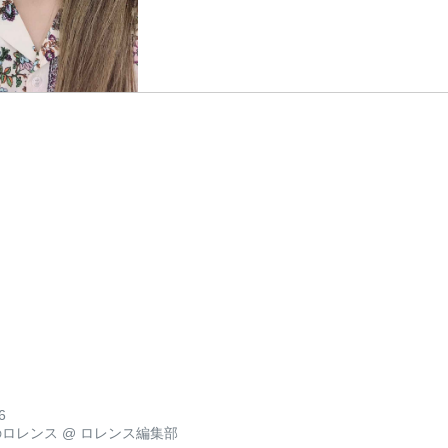
6
のロレンス
@
ロレンス編集部