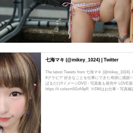
七海マキ (@mikey_1024) | Twitter
The latest Tweets from 七海マキ (@mikey_10
#グラビア 好きなことを仕事にできた奇跡に感謝✨
ばるだけ‼️イメージDVD・写真集も発売中 LOVE
https://t.co/ezm5GrA9pR. ※DMはお仕事・写真