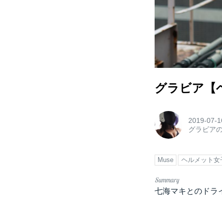
グラビア【ヘル
2019-07-1
グラビア
Muse
ヘルメット女
七海マキとのドラ