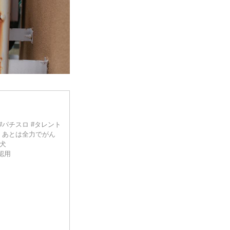
24). #パチスロ #タレント
 あとは全力でがん
柴犬
確認用