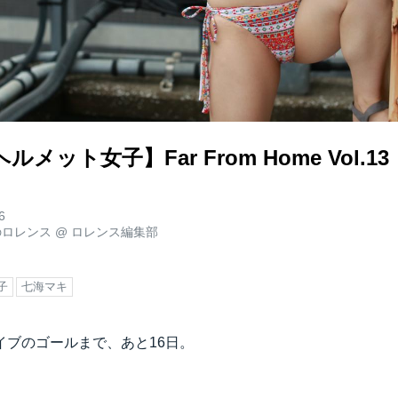
メット女子】Far From Home Vol.13
6
のロレンス
@
ロレンス編集部
子
七海マキ
イブのゴールまで、あと16日。