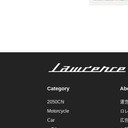
Category
Abo
2050CN
運
Motorcycle
ロ
Car
広