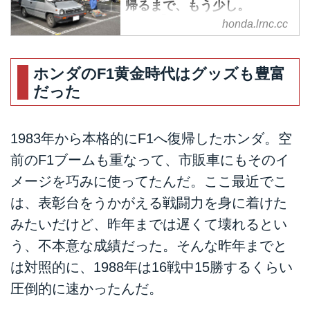
帰るまで、もう少し。
vol.16】 - A Little Honda
honda.lrnc.cc
ちょっと前になるけど、4月後半
からゴールデンウィークにかけて
ホンダのF1黄金時代はグッズも豊富
は、エアコンが装着されていない
だった
CR-Xにとっちゃ、暑くも寒くも
ないちょうどいい季節なんだ。と
くに今年は10連休で、クルマで遠
1983年から本格的にF1へ復帰したホンダ。空
出をした人たちも多いんじゃない
かな。
前のF1ブームも重なって、市販車にもそのイ
ボクも例年、こどもの日の5日に
メージを巧みに使ってたんだ。ここ最近でこ
は岩手までイベントに行ってたり
は、表彰台をうかがえる戦闘力を身に着けた
するんだ。このゴールデンウィー
ク期間、昼間の高速道路は渋滞し
みたいだけど、昨年までは遅くて壊れるとい
てたり流れが遅かったりするの
う、不本意な成績だった。そんな昨年までと
で、夜中から明け方にかけて移動
は対照的に、1988年は16戦中15勝するくらい
する。
ルートは、連休のお陰で、物流の
圧倒的に速かったんだ。
大型トラックも少ない国道4号線