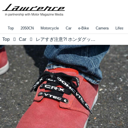
Top
2050CN
Motorcycle
Car
e-Bike
Camera
Lifestyl
Top
Car
レアすぎ注意?! ホンダグッズ大公開【地球に帰るまで、もう少し。vol.17】