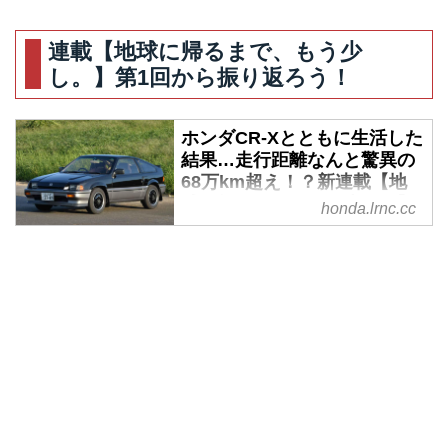
バラードスポーツCR-Xとホンダ
連載【地球に帰るまで、もう少
をこよなく愛するカメラマン伊藤
し。】第1回から振り返ろう！
嘉啓氏の愛車CR-Xのオドメータ
ーはなんと70万kmを越えてい
る。これまで一体どこへ向かった
ホンダCR-Xとともに生活した
のか、なぜそこまでCR-Xを愛す
結果…走行距離なんと驚異の
るのか、そして今後の走行距離は
68万km超え！？新連載【地
何万kmに到達するのか…この連
球に帰るまで、もう少し。】
honda.lrnc.cc
載を通してCR-Xの魅力とともに
スタート！ - A Little Honda
徐々に紐解いていく。今回はホン
バラードスポーツCR-Xとホンダ
ダファン濃度高めのイベントの中
をこよなく愛するカメラマン伊藤
身を。ホンダ愛が深まる理由がわ
嘉啓氏による新連載【地球まで、
かる気がする。（文：伊藤嘉啓／
もう少し。】がこのたびスター
デジタル編集：A Little Honda編
ト。伊藤氏はホンダだけではなく
集部）
旧車にも滅法詳しい。そのため、
ホンダ社内からも一目置かれる存
在である。当然、写真も腕も一流
だ。そんな彼の愛車CR-Xのオド