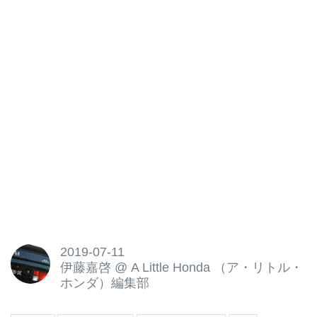
メーターはなんと68万5000kmを
越えているという。これまで一体
どこへ向かったのか、なぜそこま
でCR-Xを愛するのか、そして今
後の走行距離は何万kmに到達す
るのか…この連載を通してCR-X
の魅力とともに徐々に紐解いてい
く...
2019-07-11
伊藤嘉啓
@
A Little Honda （ア・リトル・
ホンダ）編集部