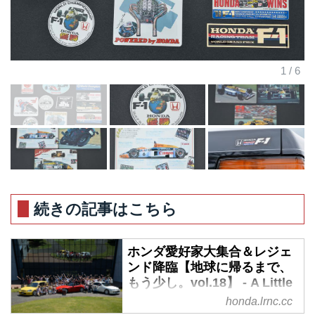
続きの記事はこちら
ホンダ愛好家大集合＆レジェ
ンド降臨【地球に帰るまで、
もう少し。vol.18】 - A Little
Honda | ア・リトル・ホンダ
honda.lrnc.cc
（リトホン）