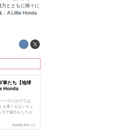
魅力とともに徐々に
ttle Honda
ダ車たち【地球
e Honda
ィークにかけては、
暑くも寒くもないちょ
ルマで遠出をした人
トに行ってたりする
honda.lrnc.cc
道路は渋滞してたり