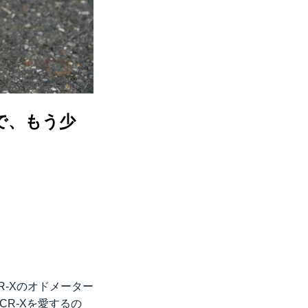
で、もう少
R-Xのオドメーター
R-Xを愛するの