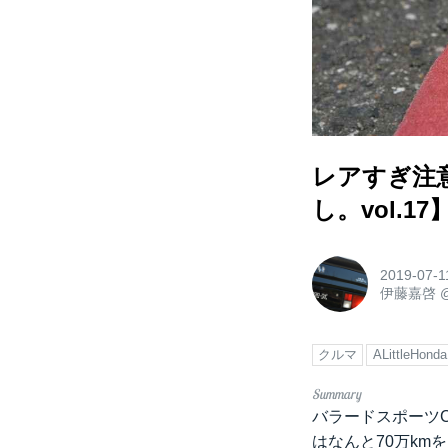
レアすぎ注
し。vol.17
2019-07-1
伊藤嘉啓
クルマ
ALittleHonda
バラードスポーツC
はなんと70万km