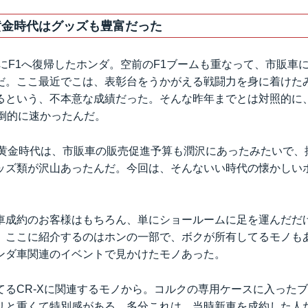
流れが遅かったりするので、夜中から明け方にか
ルートは、連休のお陰で、物流の大型トラックも少
黄金時代はグッズも豊富だった
ョイス。学生時代にホン...
的にF1へ復帰したホンダ。空前のF1ブームも重なって、市販車
だ。ここ最近でこは、表彰台をうかがえる戦闘力を身に着けた
という、不本意な成績だった。そんな昨年までとは対照的に、1
圧倒的に速かったんだ。
1黄金時代は、市販車の販売促進予算も潤沢にあったみたいで、
ッズ類が沢山あったんだ。今回は、そんないい時代の懐かしい
。
車成約のお客様はもちろん、単にショールームに足を運んだだ
。ここに紹介するのはホンの一部で、ボクが所有してるモノも
ンダ車関連のイベントで見かけたモノあった。
てるCR-Xに関連するモノから。コルクの専用ケースに入った
リと重くて特別感がある。多分これは、当時新車を成約した人