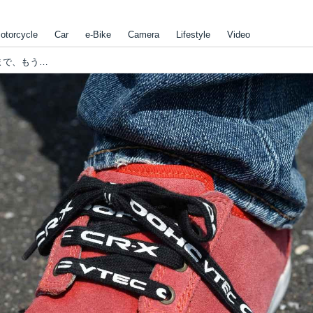
otorcycle
Car
e-Bike
Camera
Lifestyle
Video
レアすぎ注意?! ホンダグッズ大公開【地球に帰るまで、もう少し。vol.17】