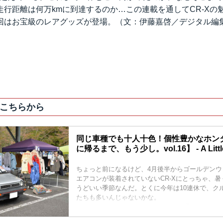
走行距離は何万kmに到達するのか…この連載を通してCR-Xの
はお宝級のレアグッズが登場。（文：伊藤嘉啓／デジタル編集：A Li
こちらから
同じ車種でも十人十色！個性豊かなホン
に帰るまで、もう少し。vol.16】 - A Littl
ちょっと前になるけど、4月後半からゴールデンウ
エアコンが装着されていないCR-Xにとっちゃ、
うどいい季節なんだ。とくに今年は10連休で、ク
たちも多いんじゃないかな。
ボクも例年、こどもの日の5日には岩手までイベン
んだ。このゴールデンウィーク期間、昼間の高速