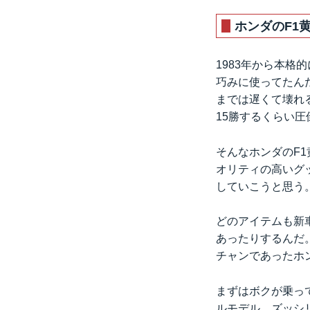
ホンダのF1
1983年から本格
巧みに使ってたん
までは遅くて壊れる
15勝するくらい
そんなホンダのF
オリティの高いグ
していこうと思う
どのアイテムも新
あったりするんだ
チャンであったホ
まずはボクが乗っ
ルモデル。ズッシ