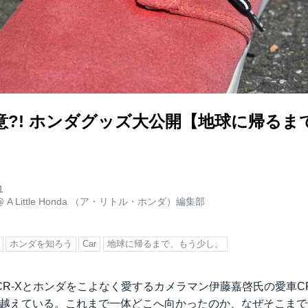
意?! ホンダグッズ大公開【地球に帰るま
】
1
@
A Little Honda （ア・リトル・ホンダ）編集部
ホンダを知ろう
Car
地球に帰るまで、もう少し。
R-Xとホンダをこよなく愛するカメラマン伊藤嘉啓氏の愛車C
を越えている。これまで一体どこへ向かったのか、なぜそこまでC