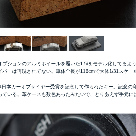
オプションのアルミホイールを履いた1.5iをモデル化してるよ
パーは再現されてない。車体全長が116cmで大体1/31スケ
1984日本カーオブザイヤー受賞を記念して作られたキー。記念
っている。革ケースも数色あったみたいで、とりあえず手元に