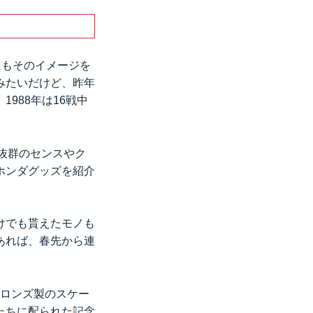
けて移動する。
ない国道4号線をチ
にもそのイメージを
みたいだけど、昨年
988年は16戦中
抜群のセンスやク
ホンダグッズを紹介
けでも貰えたモノも
あれば、春先から連
ブロンズ製のスケー
たちに配られた記念