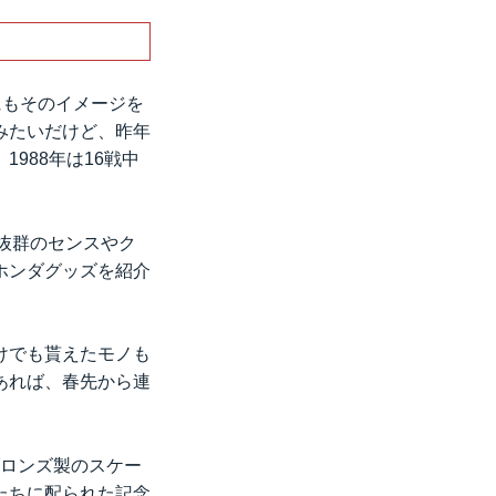
けて移動する。
ない国道4号線をチ
にもそのイメージを
みたいだけど、昨年
988年は16戦中
抜群のセンスやク
ホンダグッズを紹介
けでも貰えたモノも
あれば、春先から連
ブロンズ製のスケー
たちに配られた記念