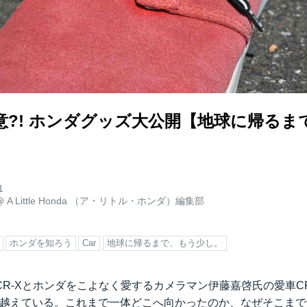
意?! ホンダグッズ大公開【地球に帰るま
】
1
@
A Little Honda （ア・リトル・ホンダ）編集部
ホンダを知ろう
Car
地球に帰るまで、もう少し。
R-Xとホンダをこよなく愛するカメラマン伊藤嘉啓氏の愛車C
を越えている。これまで一体どこへ向かったのか、なぜそこまでC