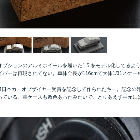
オプションのアルミホイールを履いた1.5iをモデル化してるよ
パーは再現されてない。車体全長が116cmで大体1/31スケ
1984日本カーオブザイヤー受賞を記念して作られたキー。記念
っている。革ケースも数色あったみたいで、とりあえず手元に