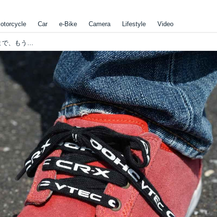
otorcycle
Car
e-Bike
Camera
Lifestyle
Video
レアすぎ注意?! ホンダグッズ大公開【地球に帰るまで、もう少し。vol.17】