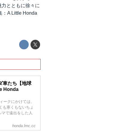
魅力とともに徐々に
ttle Honda
ダ車たち【地球
e Honda
ィークにかけては、
暑くも寒くもないちょ
ルマで遠出をした人
トに行ってたりする
honda.lrnc.cc
道路は渋滞してたり