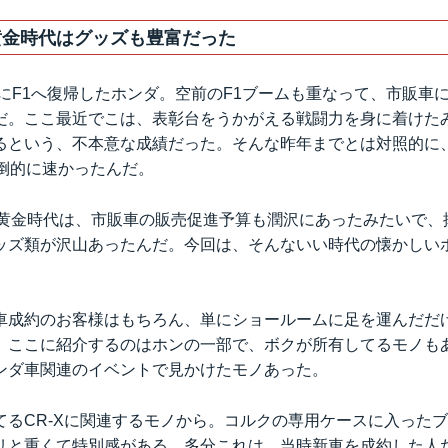
流れが遅かったりするので、夜中から明け方にか
ルートは、連休のお陰で、物流の大型トラックも少
黄金時代はグッズも豊富だった
ョイス。学生時代にホン...
的にF1へ復帰したホンダ。空前のF1ブームも重なって、市販車
だ。ここ最近でこは、表彰台をうかがえる戦闘力を身に着けた
という、不本意な成績だった。そんな昨年までとは対照的に、1
圧倒的に速かったんだ。
1黄金時代は、市販車の販売促進予算も潤沢にあったみたいで、
ッズ類が沢山あったんだ。今回は、そんないい時代の懐かしい
。
車成約のお客様はもちろん、単にショールームに足を運んだだ
。ここに紹介するのはホンの一部で、ボクが所有してるモノも
ンダ車関連のイベントで見かけたモノあった。
てるCR-Xに関連するモノから。コルクの専用ケースに入った
リと重くて特別感がある。多分これは、当時新車を成約した人