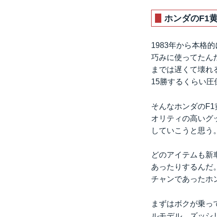
ホンダのF1
1983年から本格
巧みに使ってたん
までは遅くて壊れる
15勝するくらい
そんなホンダのF
オリティの高いグ
していこうと思う
どのアイテムも新
あったりするんだ
チャンであったホ
まずはボクが乗っ
ルモデル。ズッシ