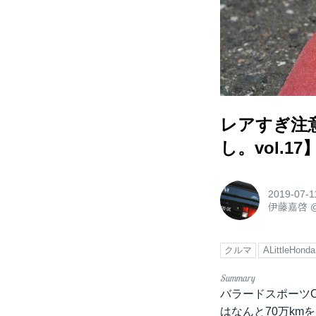
レアすぎ注
し。vol.17
2019-07-1
伊藤嘉啓
クルマ
ALittleHonda
バラードスポーツC
はなんと70万km