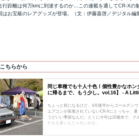
走行距離は何万kmに到達するのか…この連載を通してCR-Xの
はお宝級のレアグッズが登場。（文：伊藤嘉啓／デジタル編集：A Li
こちらから
同じ車種でも十人十色！個性豊かなホン
に帰るまで、もう少し。vol.16】 - A Littl
ちょっと前になるけど、4月後半からゴールデンウ
エアコンが装着されていないCR-Xにとっちゃ、
うどいい季節なんだ。とくに今年は10連休で、ク
たちも多いんじゃないかな。
ボクも例年、こどもの日の5日には岩手までイベン
んだ。このゴールデンウィーク期間、昼間の高速