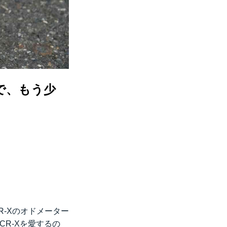
で、もう少
R-Xのオドメーター
R-Xを愛するの