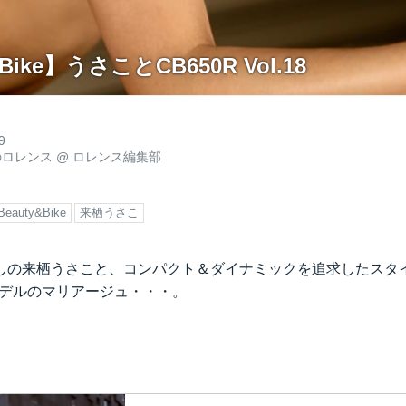
 Bike】うさことCB650R Vol.18
9
のロレンス
@
ロレンス編集部
Beauty&Bike
来栖うさこ
しの来栖うさこと、コンパクト＆ダイナミックを追求したスタイ
9年モデルのマリアージュ・・・。