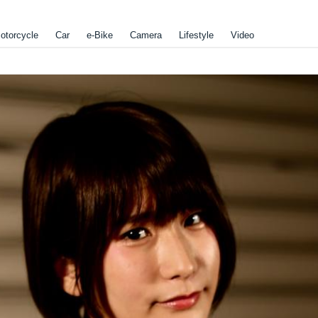
otorcycle
Car
e-Bike
Camera
Lifestyle
Video