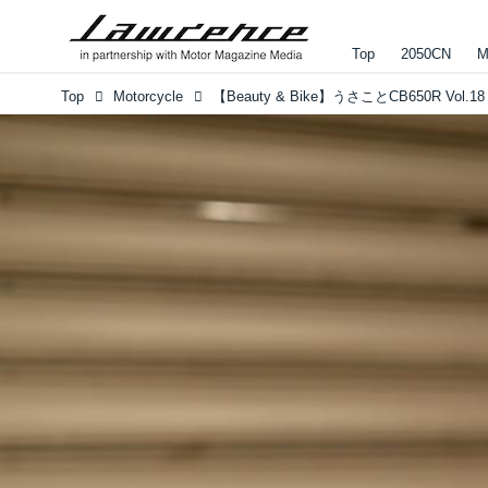
Top
2050CN
M
Top
Motorcycle
【Beauty & Bike】うさことCB650R Vol.18