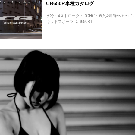
CB650R車種カタログ
水冷・4ストローク・DOHC・直列4気筒650cc
キッドスポーツ｢CB650R｣