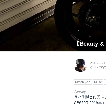
【Beauty &
2019-06-1
グラビア
Motorcycle
Muse
長い手脚とお尻推
CB650R 201