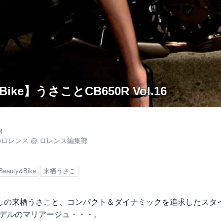
 Bike】うさことCB650R Vol.16
4
のロレンス
@
ロレンス編集部
Beauty&Bike
来栖うさこ
しの来栖うさこと、コンパクト＆ダイナミックを追求したスタイ
9年モデルのマリアージュ・・・。