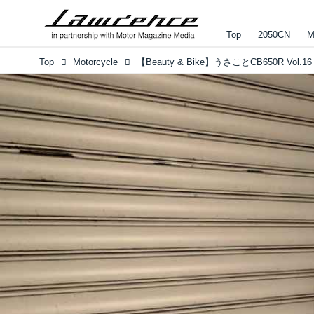
Top
2050CN
M
Top
Motorcycle
【Beauty & Bike】うさことCB650R Vol.16