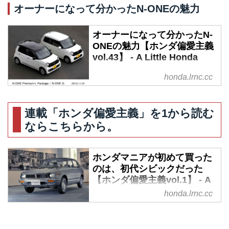
オーナーになって分かったN-ONEの魅力
オーナーになって分かったN-
ONEの魅力【ホンダ偏愛主義
vol.43】 - A Little Honda
連載『ホンダ偏愛主義』。自他共
honda.lrnc.cc
に認めるホンダマニア・元Motor
Magazine誌編集部員でフリーラ
ンスライターの河原良雄氏が、ホ
連載「ホンダ偏愛主義」を1から読む
ンダを愛するようになった理由
ならこちらから。
を、自身の経験を元に紐解きま
す。当時の風景が目の前に浮かん
でくるような文章に、いつの間に
ホンダマニアが初めて買った
かあなたも引き込まれることでし
のは、初代シビックだった
ょう。今回はホンダマニアも唸る
【ホンダ偏愛主義vol.1】 - A
Little Honda
N-ONEの魅力をご紹介。（文：
honda.lrnc.cc
河原良雄／デジタル編集：A Little
新連載『ホンダ偏愛主義』がスタ
Honda編集部）
ート！自他共に認めるホンダマニ