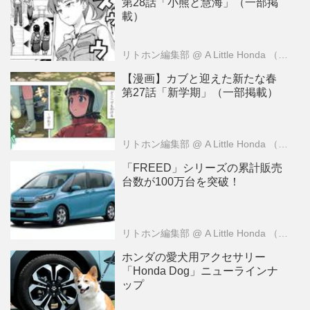
第28話「小熊と慧海」（一部掲
載）
リトホン編集部
@ A Little Honda （ア・リトル・ホンダ）編集部
【漫画】カブと迎えた新たな春
第27話「新学期」（一部掲載）
リトホン編集部
@ A Little Honda （ア・リトル・ホンダ）編集部
「FREED」シリーズの累計販売
台数が100万台を突破！
リトホン編集部
@ A Little Honda （ア・リトル・ホンダ）編集部
ホンダの愛犬用アクセサリー
「Honda Dog」ニューラインナ
ップ