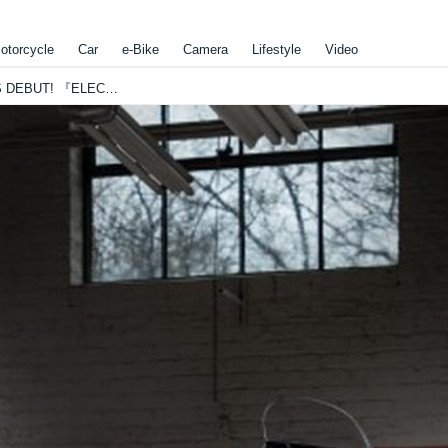
otorcycle
Car
e-Bike
Camera
Lifestyle
Video
ハーレーダビッドソン 2019 NEW MODELS DEBUT! 『ELECTRA GLIDE® STANDARD』予約販売開始