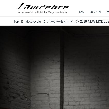
Top
2050CN
M
Top
Motorcycle