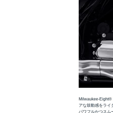
Milwaukee-
アな鼓動感をライ
パワフルかつスム