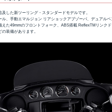
追及した新ツーリング・スタンダードモデルです。
ール、手動エマルジョン リアショックアブゾーバ、デュアルベ
えた49mmのフロントフォーク、ABS搭載 ReflexTMリン
どの装備があります。