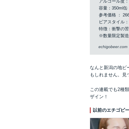
アルコール度：6
容量：350ml缶
参考価格 ： 26
ビアスタイル：I
特徴：衝撃の
※数量限定製造
echigobeer.com
なんと新潟の地ビ
もしれません。見
この連載でも2種
ザイン！
以前のエチゴビ