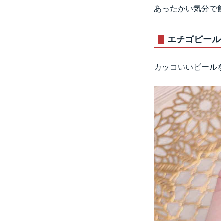
あったかい気分で
エチゴビール R
カッコいいビール