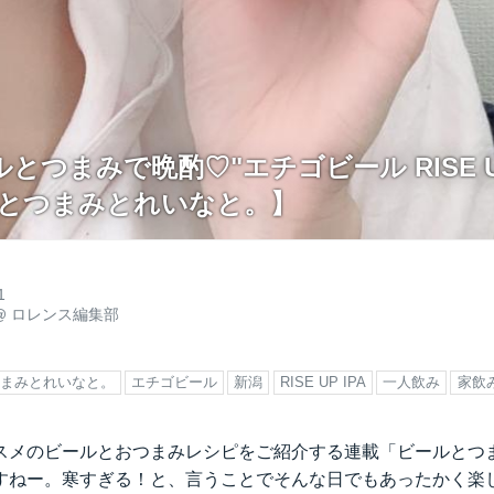
とつまみで晩酌♡"エチゴビール RISE UP
ルとつまみとれいなと。】
1
@
ロレンス編集部
まみとれいなと。
エチゴビール
新潟
RISE UP IPA
一人飲み
家飲
スメのビールとおつまみレシピをご紹介する連載「ビールとつ
すねー。寒すぎる！と、言うことでそんな日でもあったかく楽