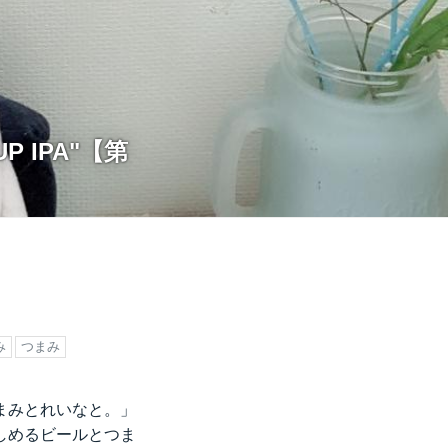
 IPA"【第
み
つまみ
まみとれいなと。」
しめるビールとつま