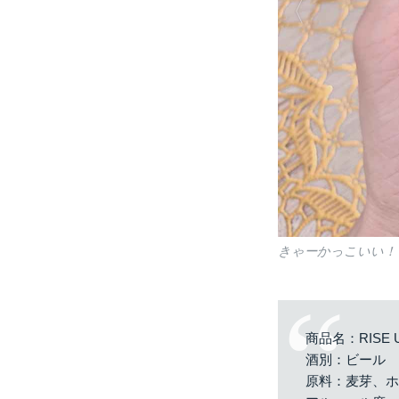
きゃーかっこいい！
商品名：RISE 
酒別：ビール
原料：麦芽、