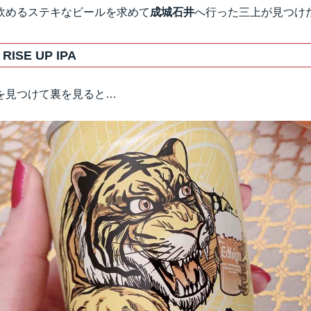
飲めるステキなビールを求めて
成城石井
へ行った三上が見つけ
ISE UP IPA
を見つけて裏を見ると…