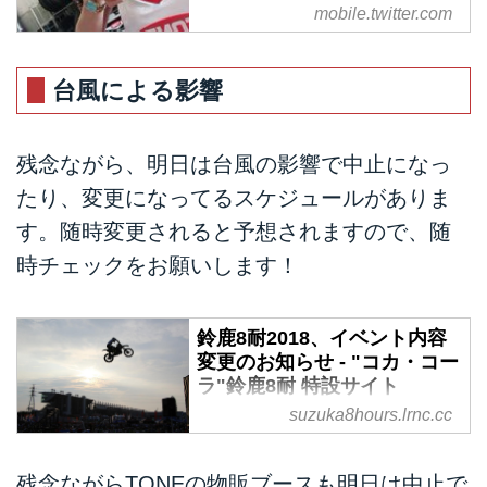
mobile.twitter.com
台風による影響
残念ながら、明日は台風の影響で中止になっ
たり、変更になってるスケジュールがありま
す。随時変更されると予想されますので、随
時チェックをお願いします！
鈴鹿8耐2018、イベント内容
変更のお知らせ - "コカ・コー
ラ"鈴鹿8耐 特設サイト
suzuka8hours.lrnc.cc
2018“コカ・コーラ”鈴鹿8時間耐
久ロードレースに関して、イベン
ト内容の変更をお知らせいたしま
残念ながらTONEの物販ブースも明日は中止で