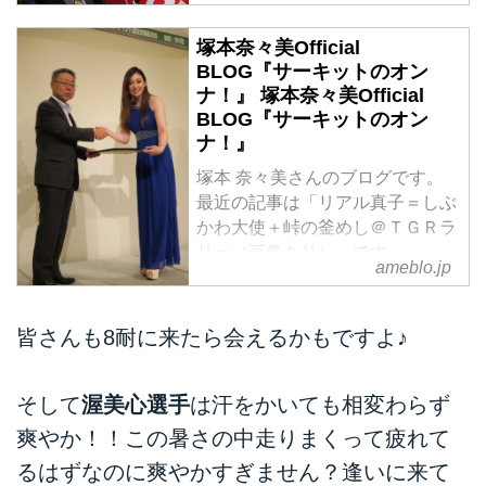
塚本奈々美Official
BLOG『サーキットのオン
ナ！』 塚本奈々美Official
BLOG『サーキットのオン
ナ！』
塚本 奈々美さんのブログです。
最近の記事は「リアル真子＝しぶ
かわ大使＋峠の釜めし＠ＴＧＲラ
リー（画像あり）」です。
ameblo.jp
皆さんも8耐に来たら会えるかもですよ♪
そして
渥美心選手
は汗をかいても相変わらず
爽やか！！この暑さの中走りまくって疲れて
るはずなのに爽やかすぎません？逢いに来て