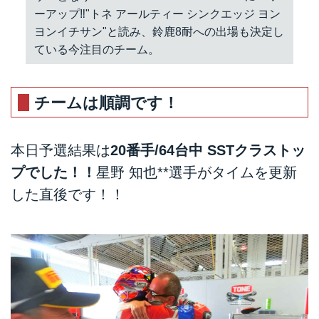
ーアップ‼︎"トネ アールティー シンクエッジ ヨン
ヨンイチサン"と読み、鈴鹿8耐への出場も決定し
ている今注目のチーム。
チームは順調です！
本日予選結果は
20番手/64台中 SSTクラストッ
プでした！！
星野 知也**選手がタイムを更新
した直後です！！