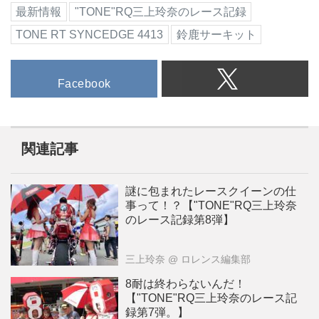
最新情報
"TONE"RQ三上玲奈のレース記録
TONE RT SYNCEDGE 4413
鈴鹿サーキット
Facebook
関連記事
謎に包まれたレースクイーンの仕
事って！？【"TONE"RQ三上玲奈
のレース記録第8弾】
三上玲奈
@ ロレンス編集部
8耐は終わらないんだ！
【"TONE"RQ三上玲奈のレース記
録第7弾。】