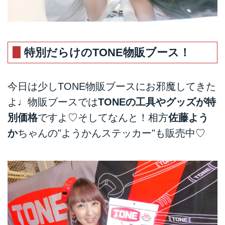
特別だらけのTONE物販ブース！
今日は少しTONE物販ブースにお邪魔してきた
よ♩物販ブースでは
TONEの工具やグッズが特
別価格
ですよ♡そしてなんと！相方
佐藤よう
か
ちゃんの"ようかんステッカー"も販売中♡