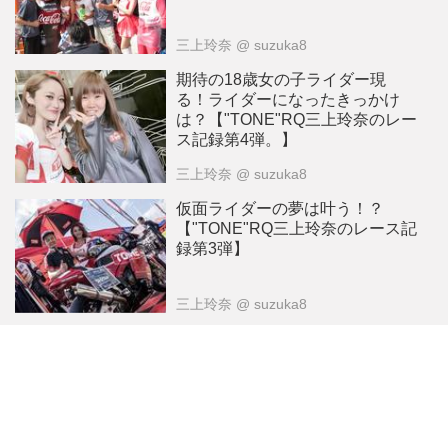
三上玲奈
@ suzuka8
期待の18歳女の子ライダー現
る！ライダーになったきっかけ
は？【"TONE"RQ三上玲奈のレー
ス記録第4弾。】
三上玲奈
@ suzuka8
仮面ライダーの夢は叶う！？
【"TONE"RQ三上玲奈のレース記
録第3弾】
三上玲奈
@ suzuka8