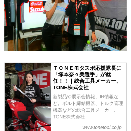
ＴＯＮＥモタスポ応援隊長に
「塚本奈々美選手」が就
任！！｜総合工具メーカー、
TONE株式会社
新製品や展示会情報、IR情報な
ど。ボルト締結機器、トルク管理
機器などの総合工具メーカー、
TONE株式会社
www.tonetool.co.jp