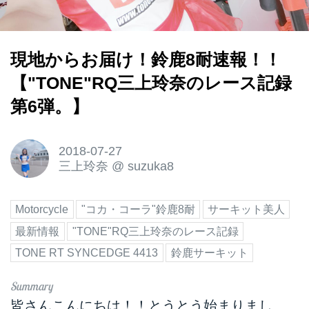
現地からお届け！鈴鹿8耐速報！！
【"TONE"RQ三上玲奈のレース記録
第6弾。】
2018-07-27
三上玲奈
@
suzuka8
Motorcycle
"コカ・コーラ"鈴鹿8耐
サーキット美人
最新情報
"TONE"RQ三上玲奈のレース記録
TONE RT SYNCEDGE 4413
鈴鹿サーキット
皆さんこんにちは！！とうとう始まりまし