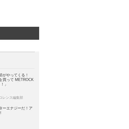
節がやってくる！
買って METROCK
う！」
 ロレンス編集部
ターエナジーだ！ア
！