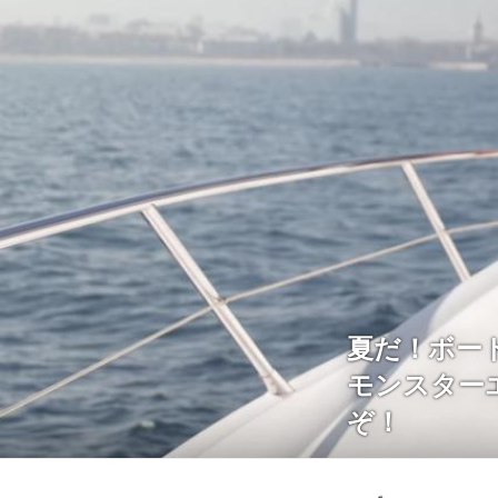
夏だ！ボー
モンスター
ぞ！