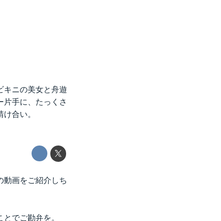
ビキニの美女と舟遊
ー片手に、たっくさ
請け合い。
の動画をご紹介しち
ことでご勘弁を。