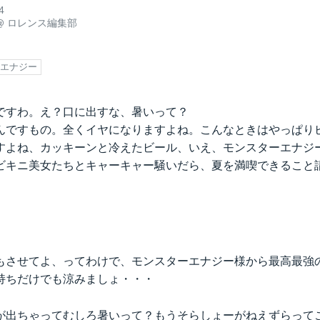
4
@
ロレンス編集部
エナジー
ですわ。え？口に出すな、暑いって？
んですもの。全くイヤになりますよね。こんなときはやっぱり
すよね、カッキーンと冷えたビール、いえ、モンスターエナジ
ビキニ美女たちとキャーキャー騒いだら、夏を満喫できること
もさせてよ、ってわけで、モンスターエナジー様から最高最強
持ちだけでも涼みましょ・・・
が出ちゃってむしろ暑いって？もうそらしょーがねえずらって