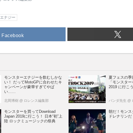
エナジー
Facebook
モンスターエナジーを飲むしかな
夏フェスの季
い！ だってMotoGPに合わせたキ
「モンスターを
ャンペーンが豪華すぎてやば
2019 に行こ
い……
北岡博樹
@ ロレンス編集部
パンダ先生
@
モンスターを買ってDownload
朝だ！モンス
Japan 2019に行こう！ 日本“初”上
ドレナリンだ
陸 ロックミュージックの祭典