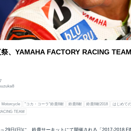
祭、YAMAHA FACTORY RACING T
7
suzuka8
Motorcycle
"コカ・コーラ"鈴鹿8耐
鈴鹿8耐
鈴鹿8耐2018
はじめての
RACING TEAM
(木)～29日(日)に、鈴鹿サーキットにて開催される「2017-2018 