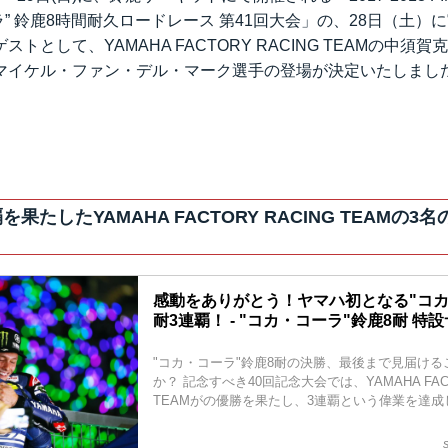
ラ” 鈴鹿8時間耐久ロードレース 第41回大会」の、28日（土）
トとして、YAMAHA FACTORY RACING TEAMの中須
マイケル・ファン・デル・マーク選手の登場が決定いたしまし
覇を果たしたYAMAHA FACTORY RACING TEAMの
感動をありがとう！ヤマハ初となる"コカ
耐3連覇！ - "コカ・コーラ"鈴鹿8耐 特
"コカ・コーラ"鈴鹿8耐の決勝、最後まで見届け
か？ 記念すべき40回記念大会では、YAMAHA FACT
TEAMがの優勝を果たし、3連覇という偉業を達成