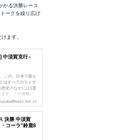
かかる決勝レース
なトークを繰り広げ
だけます。
 中須賀克行 -
耐。この、日本で最も
とはすべてのライダ
の歴史のなかには1度
します。この連載
ていきます。今回は目
suzuka8hours.lrnc.cc
ス 決勝 中須賀
カ・コーラ"鈴鹿8