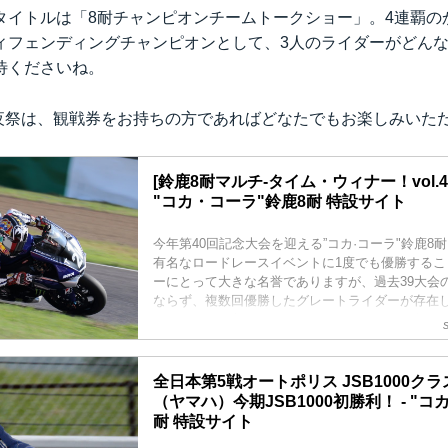
タイトルは「8耐チャンピオンチームトークショー」。4連覇の
ィフェンディングチャンピオンとして、3人のライダーがどん
待くださいね。
前夜祭は、観戦券をお持ちの方であればどなたでもお楽しみいた
[鈴鹿8耐マルチ-タイム・ウィナー！vol.4]
"コカ・コーラ"鈴鹿8耐 特設サイト
今年第40回記念大会を迎える”コカ·コーラ"鈴鹿8
有名なロードレースイベントに1度でも優勝するこ
ーにとって大きな名誉でありますが、過去39大会
ならず、複数回優勝したグレートライダーが存在
は、そんな8耐マルチ-タイム・ウィナーを紹介し
下連勝記録継続中の 中須賀克行です！
全日本第5戦オートポリス JSB1000クラ
（ヤマハ）今期JSB1000初勝利！ - "コ
耐 特設サイト