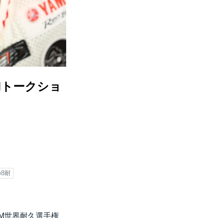
EAMトークショ
8耐
FIM世界耐久選手権