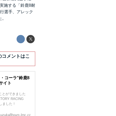
に実施する「鈴鹿8耐
賀克行選手、アレック
た。
3名のコメントはこ
・コーラ"鈴鹿8
設サイト
ることができました
ORY RACING
しました！
suzuka8hours.lrnc.cc