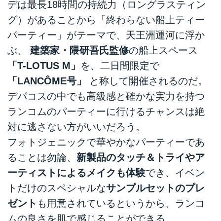
デは最長18時間の持続力（ロングラスティン
グ）があることから「終わらない船上ティー
パーティー」がテーマで、天王洲運河に浮か
ぶ、
建築家・隈研吾氏監修
の船上スペース
「T-LOTUS M」
を、二日間限定で
「LANCÔME号」
と称して開催されるのだ。
デパコスの中でも高級感と確かな実力を持つ
ランコムのパーティーに行けるチャンスは絶
対に逃さない方がいいだろう。
フォトジェニックで華やかなパーティーであ
ることは勿論、
新製品のタッチ＆トライやア
ーティストによるメイクも体験
でき、イベン
トだけのスペシャルな
サンプルセットのプレ
ゼント
も用意されているというから、ランコ
ムの良さを肌で感じることができる。