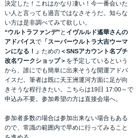
決定した！これはかなり凄い！今一番会いた
い人と言っても過言ではなさそうだ。知らな
い方は是非調べてみて欲しい。
“ウルトラファンデ”
と
イヴルルド遙華さんの
アドバイス
で
「スーパーウルトラ大吉ウーマ
ンになる！」
ための
＜SNSアカウント名プチ
改名ワークショップ＞
を予定しているという
から、誰にでも簡単に出来そうな開運アドバ
イスだ。筆者は既に天王洲運河方面に足が向
きそうな程行きたい。こちらは19日 17:00～で
申込み不要。参加希望の方は直接会場へ。
参加者多数の場合は参加出来ない場合もある
ので、常識の範囲内で早めに行ってみること
を進める。