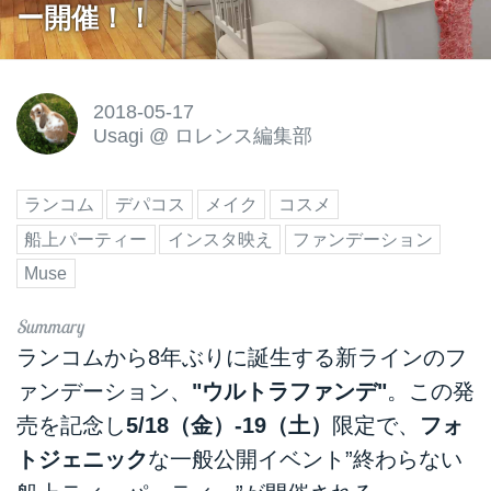
ー開催！！
2018-05-17
Usagi
@
ロレンス編集部
ランコム
デパコス
メイク
コスメ
船上パーティー
インスタ映え
ファンデーション
Muse
ランコムから8年ぶりに誕生する新ラインのフ
ァンデーション、
"ウルトラファンデ"
。この発
売を記念し
5/18（金）-19（土）
限定で、
フォ
トジェニック
な一般公開イベント”終わらない