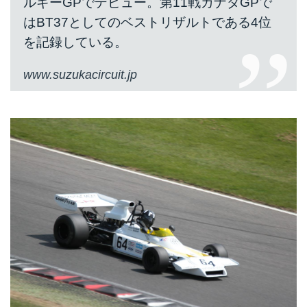
ルギーGPでデビュー。第11戦カナダGPで
はBT37としてのベストリザルトである4位
を記録している。
www.suzukacircuit.jp