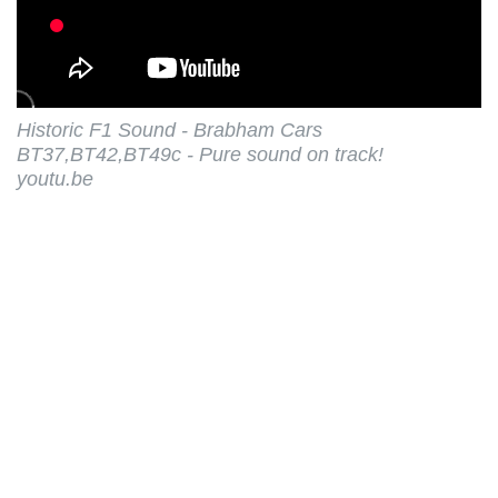
Historic F1 Sound - Brabham Cars
BT37,BT42,BT49c - Pure sound on track!
youtu.be