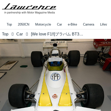
Top
2050CN
Motorcycle
Car
e-Bike
Camera
Lifestyl
Top
Car
[We love F1!!]ブラバム BT37 1972