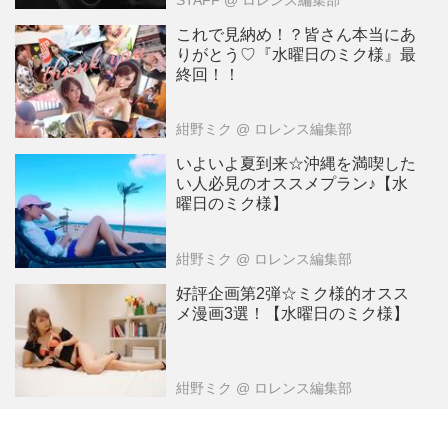
これで見納め！？皆さん本当にあ
りがとう♡『水曜日のミク様』最
終回！！
紺野ミク
@ ロレンス編集部
いよいよ夏到来☆沖縄を満喫した
い人必見のオススメプラン♪【水
曜日のミク様】
紺野ミク
@ ロレンス編集部
好評企画第2弾☆ミク様的オスス
メ漫画3選！【水曜日のミク様】
紺野ミク
@ ロレンス編集部