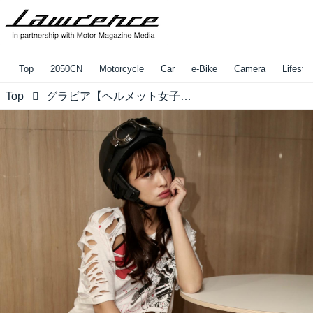
Top
2050CN
Motorcycle
Car
e-Bike
Camera
Lifestyl
Top
グラビア【ヘルメット女子】Passengers vol.14