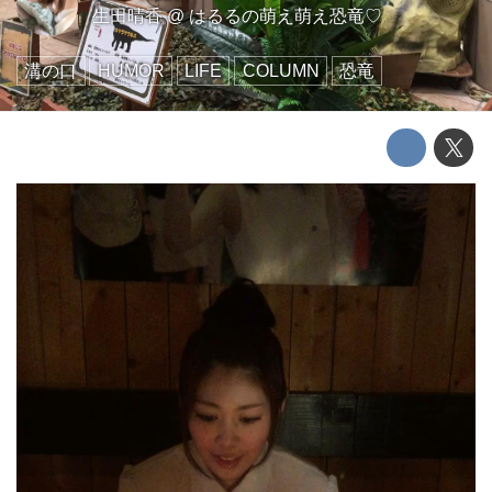
生田晴香
@
はるるの萌え萌え恐竜♡
溝の口
HUMOR
LIFE
COLUMN
恐竜