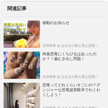
関連記事
移動のお知らせ
生田晴香
@ はるるの萌え萌え恐竜♡
肉食恐竜にくちびるはあったの
か？！歯むき出し問題！
生田晴香
@ はるるの萌え萌え恐竜♡
恐竜ってどれくらいすごいの？デ
ンジャーな恐竜超実験本でわくわ
くしよう！
生田晴香
@ はるるの萌え萌え恐竜♡