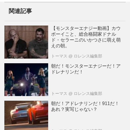
関連記事
【モンスターエナジー動画】カウ
ボーイこと、総合格闘家ドナル
ド・セラーニのいかつさに萌え萌
えの朝。
トーマス
@ ロレンス編集部
朝だ！モンスターエナジーだ！ア
ドレナリンだ！
トーマス
@ ロレンス編集部
朝だ！アドレナリンだ！911だ！
あれ？実写じゃない？