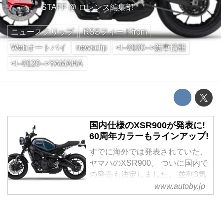
STAFF
@
ロレンス編集部
ニュースクリップ
RSSフィードfrom
Webオートバイ
newsclip
<!--0100-->新車情報
<!--0120-->YAMAHA
国内仕様のXSR900が発表に!
60周年カラーもラインアップ!
すでに海外では発表されていた、
ヤマハのXSR900。 ついに国内で
の発売も決定しました。 並列3気
筒のエンジンや、CFダイキャス
www.autoby.jp
ト製のアルミフレームなどは MT-
09と共通だけに、走行性能も期待
大。 カラーバリエーションは60