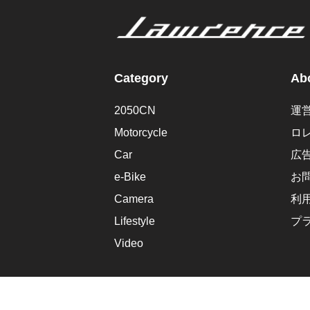
Category
Abo
2050CN
運
Motorcycle
ロ
Car
広
e-Bike
お
Camera
利
Lifestyle
プ
Video