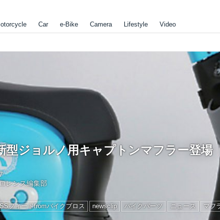
otorcycle
Car
e-Bike
Camera
Lifestyle
Video
新型ジョルノ用キャプトンマフラー登場
7
ロレンス編集部
RSSフィードfromバイクブロス
newsclip
バイクパーツ
ニュース
マフ