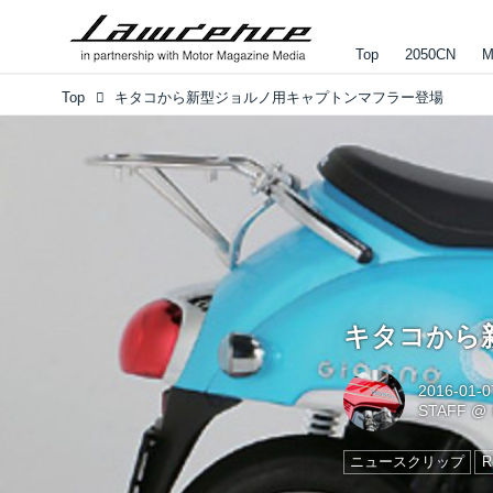
Top
2050CN
M
Top
キタコから新型ジョルノ用キャプトンマフラー登場
キタコから
2016-01-0
STAFF
@
ニュースクリップ