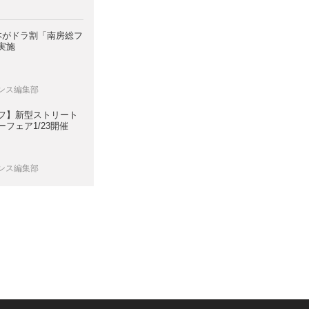
日本がドラ割「南房総フ
実施
レンス編集部
フ】新型ストリート
フェア1/23開催
レンス編集部