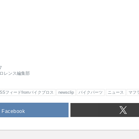
7
ロレンス編集部
RSSフィードfromバイクブロス
newsclip
バイクパーツ
ニュース
マフ
Facebook