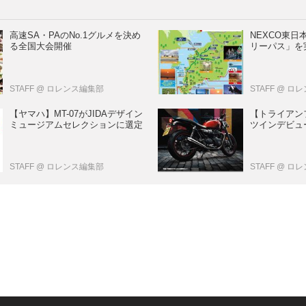
高速SA・PAのNo.1グルメを決め
NEXCO東
る全国大会開催
リーパス」を
STAFF
@ ロレンス編集部
STAFF
@ ロ
【ヤマハ】MT-07がJIDAデザイン
【トライアン
ミュージアムセレクションに選定
ツインデビュー
STAFF
@ ロレンス編集部
STAFF
@ ロ