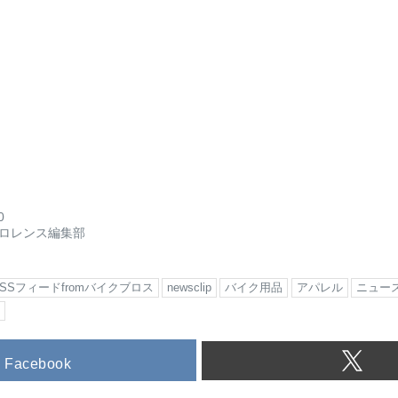
0
ロレンス編集部
RSSフィードfromバイクブロス
newsclip
バイク用品
アパレル
ニュー
ス
Facebook