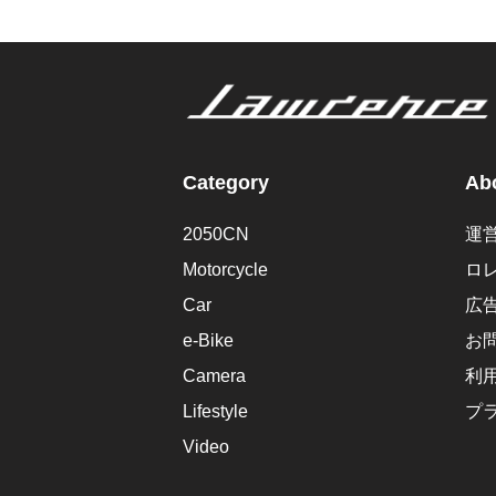
Category
Abo
2050CN
運
Motorcycle
ロ
Car
広
e-Bike
お
Camera
利
Lifestyle
プ
Video