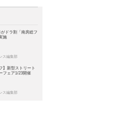
日本がドラ割「南房総フ
実施
レンス編集部
フ】新型ストリート
フェア1/23開催
レンス編集部