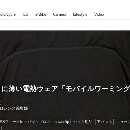
otorcycle
Car
e-Bike
Camera
Lifestyle
Video
うに薄い電熱ウェア「モバイルワーミン
0
ロレンス編集部
RSSフィードfromバイクブロス
newsclip
バイク用品
アパレル
ニュー
ス