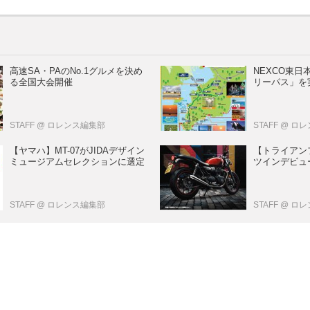
高速SA・PAのNo.1グルメを決め
NEXCO東
る全国大会開催
リーパス」を
STAFF
@ ロレンス編集部
STAFF
@ ロ
【ヤマハ】MT-07がJIDAデザイン
【トライアン
ミュージアムセレクションに選定
ツインデビュー
STAFF
@ ロレンス編集部
STAFF
@ ロ