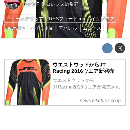
STAFF
@
ロレンス編集部
ニュースクリップ
RSSフィードfromバイクブロス
newsclip
バイク用品
アパレル
ニュース
ウエストウッドからJT
Racing 2016ウエア新発売
ウエストウッドから
JTRacing2016ウエアが発売され
た
news.bikebros.co.jp