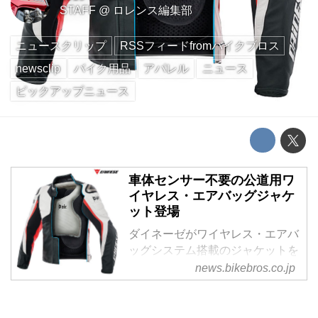
STAFF
@
ロレンス編集部
ニュースクリップ
RSSフィードfromバイクブロス
newsclip
バイク用品
アパレル
ニュース
ピックアップニュース
車体センサー不要の公道用ワ
イヤレス・エアバッグジャケ
ット登場
ダイネーゼがワイヤレス・エアバ
ッグシステム搭載のジャケットを
発表
news.bikebros.co.jp