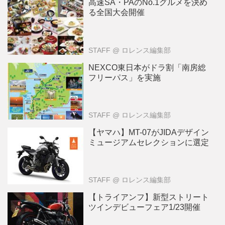
高速SA・PAのNo.1グルメを決め
る全国大会開催
STAFF
@ ロレンス編集部
NEXCO東日本がドラ割「南房総
フリーパス」を実施
STAFF
@ ロレンス編集部
【ヤマハ】MT-07がJIDAデザイン
ミュージアムセレクションに選定
STAFF
@ ロレンス編集部
【トライアンフ】新型ストリート
ツインデビューフェア1/23開催