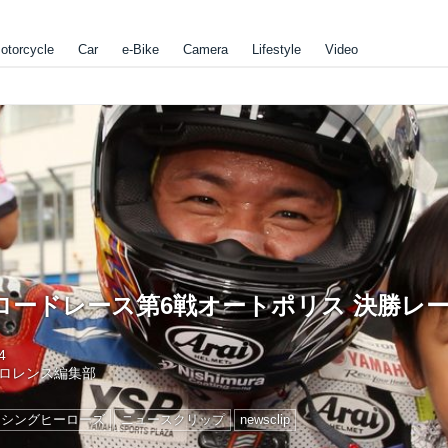
otorcycle
Car
e-Bike
Camera
Lifestyle
Video
本ロードレース第6戦オートポリス 決勝レ
4
ロレンス編集部
レーシングヒーローズ
ニュースクリップ
newsclip