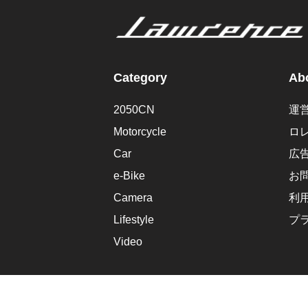
Category
Abo
2050CN
運
Motorcycle
ロ
Car
広
e-Bike
お
Camera
利
Lifestyle
プ
Video