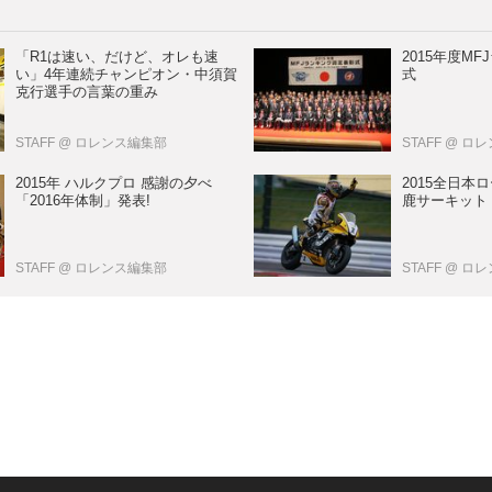
「R1は速い、だけど、オレも速
2015年度M
い」4年連続チャンピオン・中須賀
式
克行選手の言葉の重み
STAFF
@ ロレンス編集部
STAFF
@ ロ
2015年 ハルクプロ 感謝の夕べ
2015全日本
「2016年体制」発表!
鹿サーキット
STAFF
@ ロレンス編集部
STAFF
@ ロ