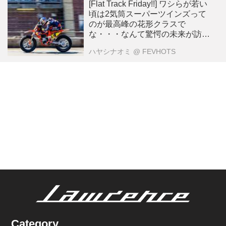
[Flat Track Friday!!] ワシらが若い
頃は2気筒スーパーツインズって
のが最高峰の花形クラスで
な・・・なんて驚愕の未来が訪れ
る？
ハヤシナオミ
@ FEVHOTS
Category