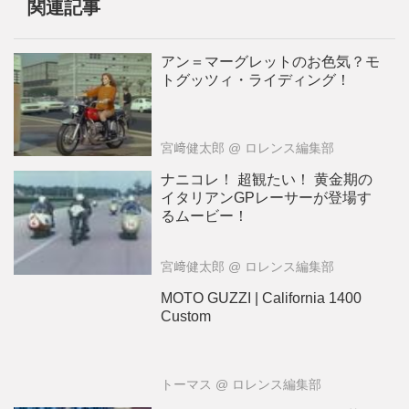
関連記事
アン＝マーグレットのお色気？モ
トグッツィ・ライディング！
宮﨑健太郎
@ ロレンス編集部
ナニコレ！ 超観たい！ 黄金期の
イタリアンGPレーサーが登場す
るムービー！
宮﨑健太郎
@ ロレンス編集部
MOTO GUZZI | California 1400
Custom
トーマス
@ ロレンス編集部