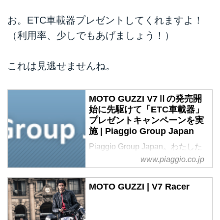
お。ETC車載器プレゼントしてくれますよ！
（
利用率、少しでもあげましょう！
）
これは見逃せませんね。
MOTO GUZZI V7Ⅱの発売開
始に先駆けて「ETC車載器」
プレゼントキャンペーンを実
施 | Piaggio Group Japan
Piaggio Group Japan。わたした
ち、ピアッジオ グループ ジャパ
www.piaggio.co.jp
ンは、スクーター発祥の地、モー
ターサイクルの本場イタリアの個
MOTO GUZZI | V7 Racer
性溢れる6つのブランドのマエス
トロたちが造り出すフル・ライン
商品と12の楽しみのプログラムを