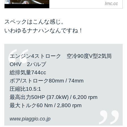
lrnc.cc
Ewan McGregor and Moto Guzzi
V7 Racer
スペックはこんな感じ。
youtu.be
そう、われらがユアン・マクレガ
いわゆるナナハンなんですね！
ーです。
BGMもゆる渋くて、なんだかと
ってもリラックスできますよ。
モト・グッチィもいいですね。
エンジン4ストローク 空冷90度V型2気筒
ちょっと、トーマス、東京モータ
OHV 2バルブ
ーサイクルショー以来、欲しくな
総排気量744cc
ってきています。
ボア/ストローク80mm / 74mm
圧縮比10.5:1
最高出力50HP (37.0kW) / 6,200 rpm
最大トルク60 Nm / 2,800 rpm
www.piaggio.co.jp