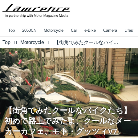
Top
2050CN
Motorcycle
Car
e-Bike
Camera
Lifestyl
Top
Motorcycle
【街角でみたクールなバイクたち】初めて路上でみたよ、クールなメーカーカフェ、モト・グッツィV7 Racer
【街角でみたクールなバイクたち】
初めて路上でみたよ、クールなメー
カーカフェ、モト・グッツィV7