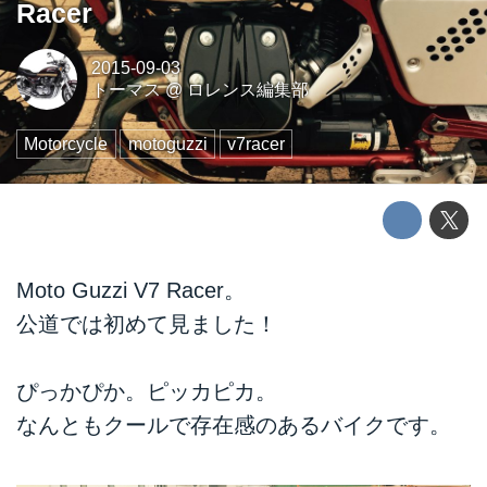
Racer
2015-09-03
トーマス
@
ロレンス編集部
Motorcycle
motoguzzi
v7racer
Moto Guzzi V7 Racer。
公道では初めて見ました！
ぴっかぴか。ピッカピカ。
なんともクールで存在感のあるバイクです。