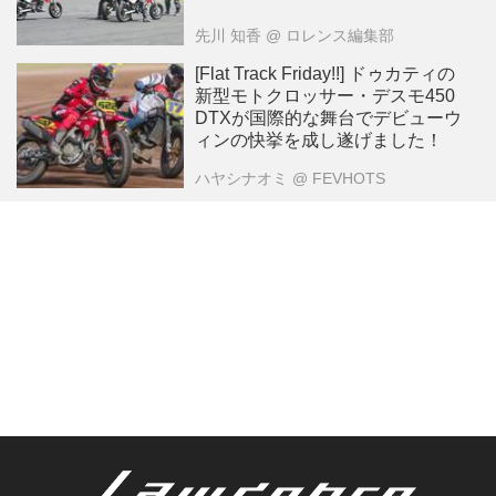
先川 知香
@ ロレンス編集部
[Flat Track Friday!!] ドゥカティの
新型モトクロッサー・デスモ450
DTXが国際的な舞台でデビューウ
ィンの快挙を成し遂げました！
ハヤシナオミ
@ FEVHOTS