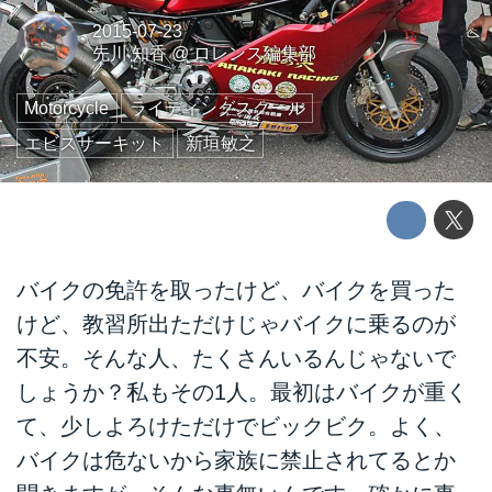
2015-07-23
先川 知香
@
ロレンス編集部
Motorcycle
ライディングスクール
エビスサーキット
新垣敏之
バイクの免許を取ったけど、バイクを買った
けど、教習所出ただけじゃバイクに乗るのが
不安。そんな人、たくさんいるんじゃないで
しょうか？私もその1人。最初はバイクが重く
て、少しよろけただけでビックビク。よく、
バイクは危ないから家族に禁止されてるとか