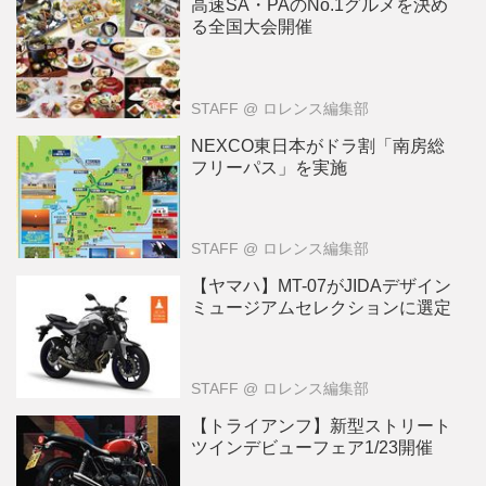
高速SA・PAのNo.1グルメを決め
る全国大会開催
STAFF
@ ロレンス編集部
NEXCO東日本がドラ割「南房総
フリーパス」を実施
STAFF
@ ロレンス編集部
【ヤマハ】MT-07がJIDAデザイン
ミュージアムセレクションに選定
STAFF
@ ロレンス編集部
【トライアンフ】新型ストリート
ツインデビューフェア1/23開催