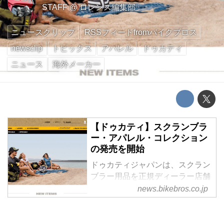
STAFF
@
ロレンス編集部
ニュースクリップ
RSSフィードfromバイクブロス
newsclip
トピックス
アパレル
ドゥカティ
ニュース
海外メーカー
【ドゥカティ】スクランブラ
ー・アパレル・コレクション
の発売を開始
ドゥカティジャパンは、スクラン
ブラー用品を正規ディーラー店舗
及びオンラインショップで販売を
news.bikebros.co.jp
開始した