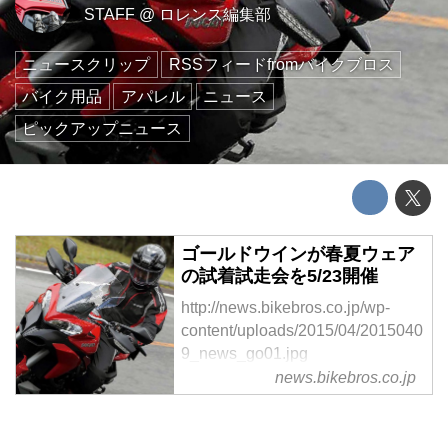
STAFF
@
ロレンス編集部
ニュースクリップ
RSSフィードfromバイクブロス
バイク用品
アパレル
ニュース
ピックアップニュース
ゴールドウインが春夏ウェア
の試着試走会を5/23開催
http://news.bikebros.co.jp/wp-
content/uploads/2015/04/2015040
9_news_go01.jpg
news.bikebros.co.jp