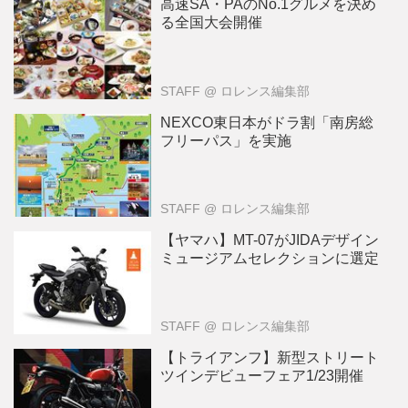
高速SA・PAのNo.1グルメを決め
る全国大会開催
STAFF
@ ロレンス編集部
NEXCO東日本がドラ割「南房総
フリーパス」を実施
STAFF
@ ロレンス編集部
【ヤマハ】MT-07がJIDAデザイン
ミュージアムセレクションに選定
STAFF
@ ロレンス編集部
【トライアンフ】新型ストリート
ツインデビューフェア1/23開催