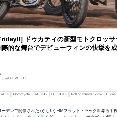
rack Friday!!] ドゥカティの新型モトクロ
Xが国際的な舞台でデビューウィンの快挙を
2
オミ
@
FEVHOTS
TRACK
Motorcycle
RACING
FEVHOTS
RollingThunderShow
Ducati
ローデンで開催された (らしい) FIMフラットトラック世界選手権