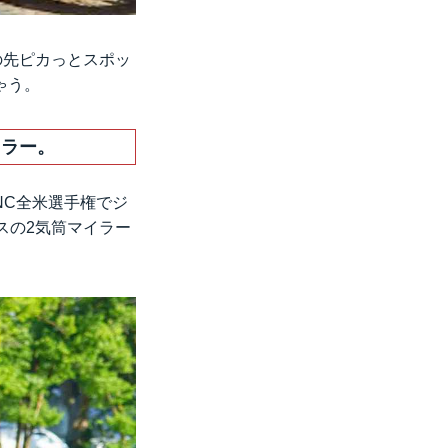
の先ピカっとスポッ
ゃう。
イラー。
NC全米選手権でジ
スの2気筒マイラー