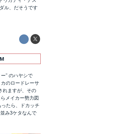
ドゥカティ・デス
メダル、だそうです
M
ター" のハヤシで
リカのロードレーサ
されますが、その
たらメイカー勢力図
あったら、ドカッチ
並み3ケタなんで