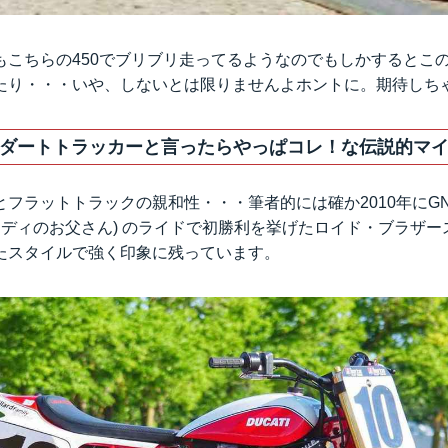
もこちらの450でブリブリ走ってるようなのでもしかするとこ
たり・・・いや、しないとは限りませんよホントに。期待しち
ダートトラッカーと言ったらやっぱコレ！な伝説的マ
とフラットトラックの親和性・・・筆者的には確か2010年にG
ーディのお父さん) のライドで初勝利を挙げたロイド・ブラザー
たスタイルで強く印象に残っています。