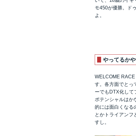
いて、18歳のイ
モ450が優勝。ド
よ。
やってるかや
WELCOME RAC
す。各方面でとっ
ーでもDTX化し
ポテンシャルはかな
的には面白くなるの
とかトライアンフ
すし。