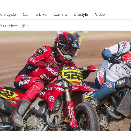
otorcycle
Car
e-Bike
Camera
Lifestyle
Video
[Flat Track Friday!!] ドゥカティの新型モトクロッサー・デスモ450 DTXが国際的な舞台でデビューウィンの快挙を成し遂げました！