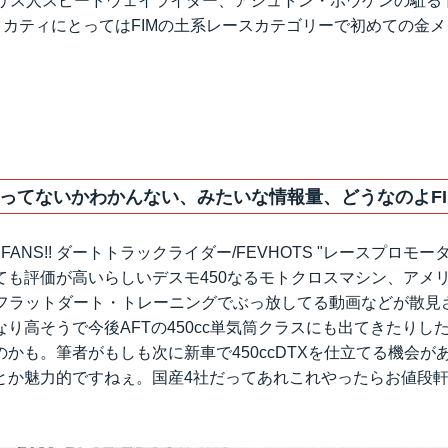
ギリス人スピードウェイライダー、アシュトン・ボウゲンの駈る
ゥカティにとってはFIMの土系レースカテゴリーで初めての金
ってないかわかんない、みたいな情報量、どうなのよFI
E FANS!! ダートトラックライダー/FEVHOTS "レースプロモー
ても評価が高いらしいデスモ450なるモトクロスマシン、アメ
てフラットダート・トレーニングでぶっ放してる動画などが散見
り高そうで今後AFTの450cc単気筒クラスにも出てきたりし
かも。筆者がもしも次に新車で450ccDTXを仕立てる機会が
とか魅力的ですねぇ。国産4社だってあれこれやったらお値段軒