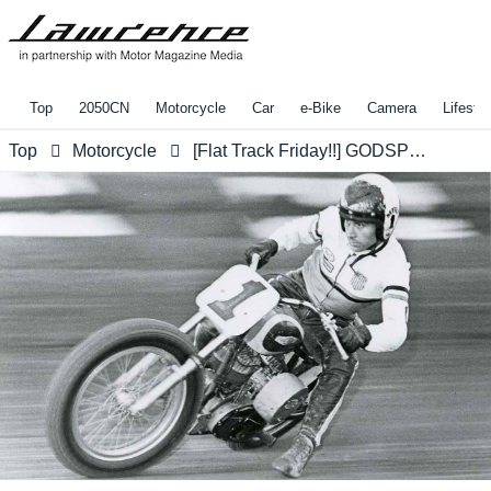
Top
2050CN
Motorcycle
Car
e-Bike
Camera
Lifestyl
Top
Motorcycle
[Flat Track Friday!!] GODSPEED, MERT!! 全米チャンピオンでビルダーでパイオニアで永遠のON ANY SUDAYなあのお方、逝く。