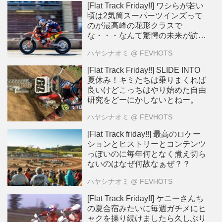
[Flat Track Friday!!] ワシらが若い
頃は2気筒スーパーツインズって
のが最高峰の花形クラスで
な・・・なんて驚愕の未来が訪れ
る？
ハヤシナオミ
@ FEVHOTS
[Flat Track Friday!!] SLIDE INTO
夏休み！キミたちは乗りまくれば
良いけどこっちはやり始めた自由
研究をどーにかしないとねー。
ハヤシナオミ
@ FEVHOTS
[Flat Track friday!!] 最高のロケー
ションとヒストリーとコンテンツ
っぽいのに毎年何となく煮え切ら
ないのはなぜ何故なぁぜ？？
ハヤシナオミ
@ FEVHOTS
[Flat Track Friday!!] ケニーさんち
の夏合宿みたいに毎週ガチメにヒ
ャクを操り続けましたら久しぶり