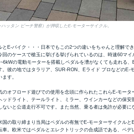
ンハッタン ビーチ警察）が押収したE-モーターサイクル。
クルとE-バイク・・・日本でもこの2つの違いをちゃんと理解で
回のケースで槍玉に挙げる挙げられているのは、時速60マイル≒9
~6kWの電動モーターを搭載しペダルを漕がなくても走れる、
。彼の地ではタラリア、SUR-RON、Eライド プロなどのE-
います。
気のオフロード遊びでの使用を念頭に作られたこれらE-モータ
ヘッドライト、テールライト、ミラー、ウインカーなどの保安
しないと公道走行不可です。また当然、乗る者は免許が必要に
米国の取り締まり当局はペダルの有無でE-モーターサイクルとE
転車。欧米ではペダルとエレクトリックの合成語である、ペデ