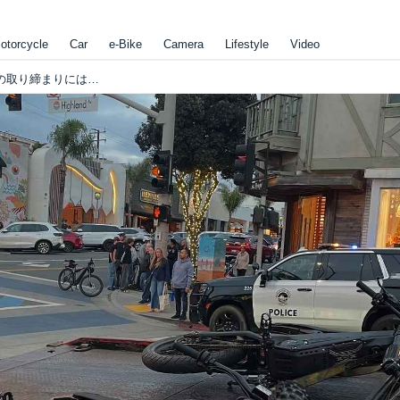
otorcycle
Car
e-Bike
Camera
Lifestyle
Video
米国も日本同様、電動時代の新しい乗り物の取り締まりには、苦労をしているみたいです？