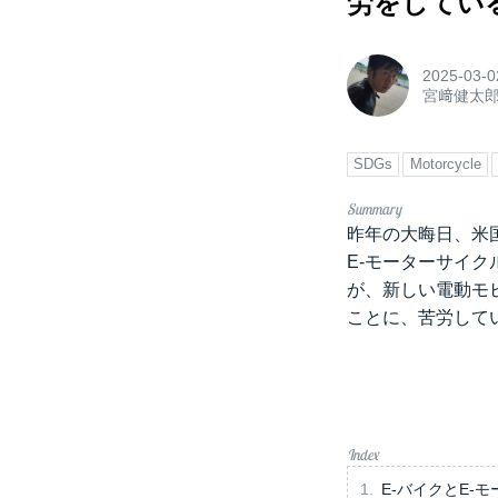
労をしてい
2025-03-0
宮﨑健太
SDGs
Motorcycle
昨年の大晦日、米国
E-モーターサイ
が、新しい電動モ
ことに、苦労して
E-バイクとE