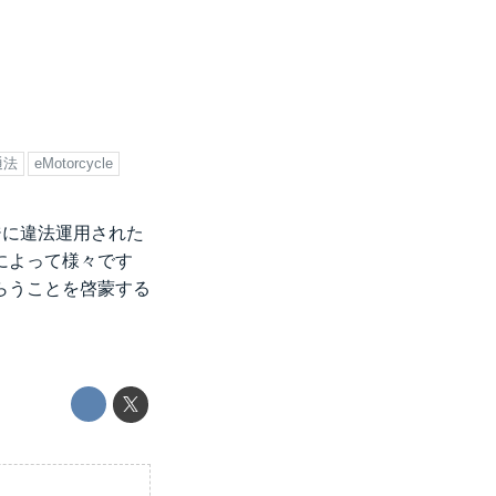
通法
eMotorcycle
ージに違法運用された
によって様々です
らうことを啓蒙する