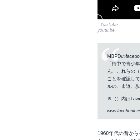
- YouTube
youtu.be
MBPDのface
「街中で青少年
ん、これらの
ことを確認して
ルの、市道、
※（）内はLaw
www.facebook.
1960年代の昔