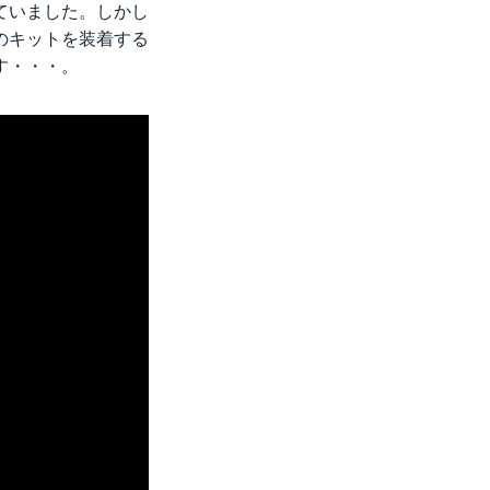
ていました。しかし
のキットを装着する
す・・・。