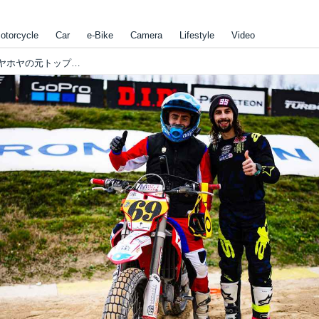
otorcycle
Car
e-Bike
Camera
Lifestyle
Video
[Flat Track Friday!!] 引退？離脱？したてホヤホヤの元トッププレイヤーによる"アフターAFT"からどうやら今年は目が離せません！