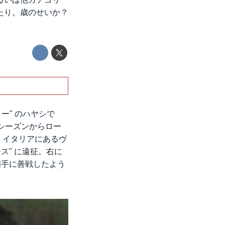
たり。歳のせいか？
ター" のハヤシで
昨シーズンからロー
み、イタリアにあるヴ
ス" に遠征。右に
相手に善戦したよう