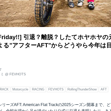
rack Friday!!] 引退？離脱？したてホヤホ
よる"アフターAFT"からどうやら今年は
7
オミ
@
FEVHOTS
TRACK
Motorcycle
RACING
FEVHOTS
RollingThunderShow
AFT
ズAFT: American Flat Trackの2025シーズン開幕まで
が、全戦出場から足が遠のいたり公式に引退を表明したり、あ