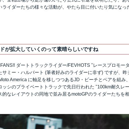
いライダーたちの様々な活動が、やたら目に付いたり気になっ
ドが拡大していくのって素晴らしいですね
E FANS!! ダートトラックライダー/FEVHOTS "レースプロモー
サミー・ハルバート (筆者好みのライダーに非ず) ですが、
oto America に軸足を移しつつあるJD・ビーチとペアを組
ッシのプライベートトラックで先日行われた "100km耐久レー
ス的なレイアウトの同地で並み居るmotoGPのライダーたちを