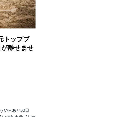
ヤの元トッププ
目が離せませ
、どうやらあと50日
るいは他カテゴリー