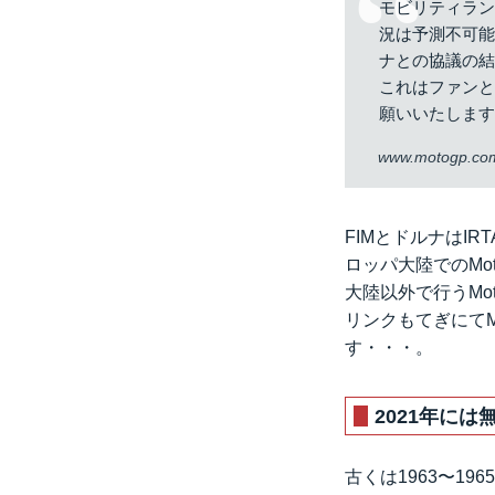
モビリティラン
況は予測不可
ナとの協議の結
これはファン
願いいたしま
www.motogp.co
FIMとドルナはI
ロッパ大陸でのM
大陸以外で行うMo
リンクもてぎにて
す・・・。
2021年に
古くは1963〜1