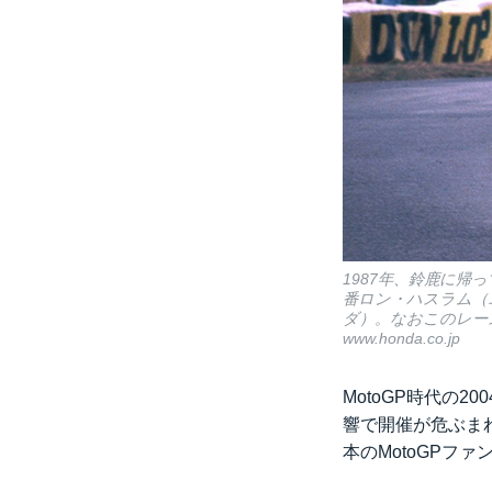
1987年、鈴鹿に帰
番ロン・ハスラム（
ダ）。なおこのレー
www.honda.co.jp
MotoGP時代の
響で開催が危ぶま
本のMotoGPフ