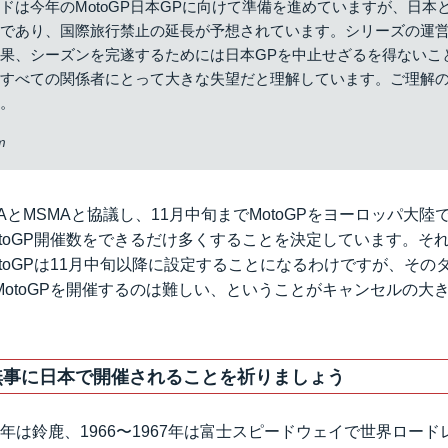
ドは今年のMotoGP日本GPに向けて準備を進めていますが、日本
能であり、国際旅行禁止の延長が予想されています。シリーズの運
果、シーズンを完遂するためには日本GPを中止せざるを得ないこ
とすべての関係者にとって大きな失望だと理解しています。ご理解
す。
m
RTAとMSMAと協議し、11月中旬までMotoGPをヨーロッパ大
otoGP開催数をできるだけ多くすることを決定しています。そ
toGPは11月中旬以降に設定することになるわけですが、その
MotoGPを開催するのは難しい、ということがキャンセルの大
は無事に日本で開催されることを祈りましょう
965年は鈴鹿、1966〜1967年は富士スピードウェイで世界ロー