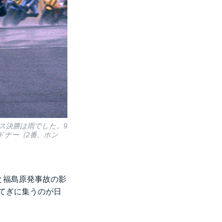
ラス決勝は雨でした。9
ドナー（2番、ホン
災と福島原発事故の影
もてぎに集うのが日