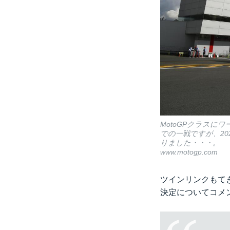
MotoGPクラス
での一戦ですが、20
りました・・・。
www.motogp.com
ツインリンクもて
決定についてコメ