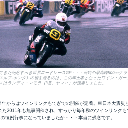
ってきた記念すべき世界ロードレースGP・・・当時の最高峰500ccク
エルフ-ホンダ）の後を走るのは、この年王者となったワイン・ガー
スはランディ・マモラ（3番、ヤマハ）が優勝しました。
2004年からはツインリンクもてぎでの開催が定着。東日本大震
れた2011年も無事開催され、すっかり毎年秋のツインリンク
ァンの恒例行事になっていましたが・・・本当に残念です。