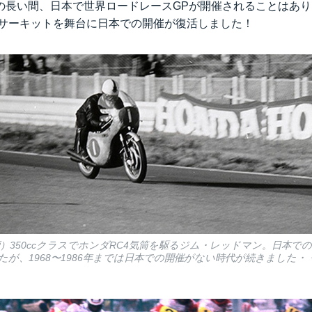
の長い間、日本で世界ロードレースGPが開催されることはあ
鈴鹿サーキットを舞台に日本での開催が復活しました！
鈴鹿）350ccクラスでホンダRC4気筒を駆るジム・レッドマン。日本で
が、1968〜1986年までは日本での開催がない時代が続きました・