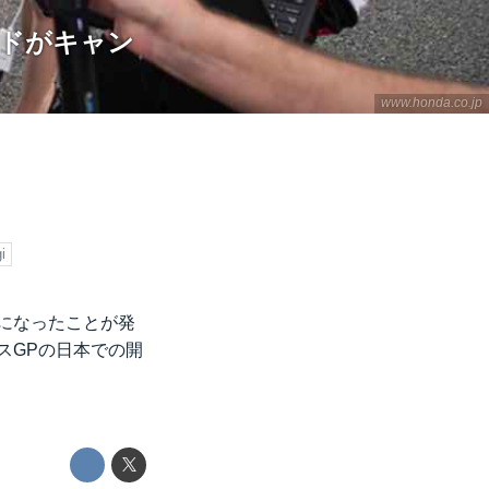
ンドがキャン
www.honda.co.jp
i
ルになったことが発
スGPの日本での開