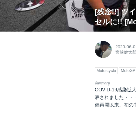
[残念!!]
セルに!! [Mo
2020-06-0
宮﨑健太
Motorcycle
MotoGP
COVID-19感
表されました・・
催再開以来、初の