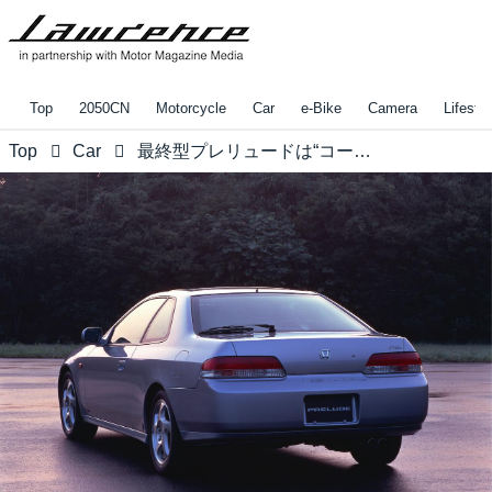
Top
2050CN
Motorcycle
Car
e-Bike
Camera
Lifestyl
Top
Car
最終型プレリュードは“コーナリング最高マシン”だった！【みんなの知らないホンダvol.16】