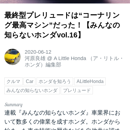
最終型プレリュードは“コーナリン
グ最高マシン”だった！【みんなの
知らないホンダvol.16】
2020-06-12
河原良雄
@
A Little Honda （ア・リトル・
ホンダ）編集部
クルマ
Car
ホンダを知ろう
ALittleHonda
みんなの知らないホンダ
プレリュード
連載『みんなの知らないホンダ』車業界にお
いて数多くの偉業を成すホンダ。ホンダから