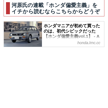
河原氏の連載「ホンダ偏愛主義」を
イチから読むならこちらからどうぞ
ホンダマニアが初めて買った
のは、初代シビックだった
【ホンダ偏愛主義vol.1】 - A
Little Honda | ア・リトル・
honda.lrnc.cc
ホンダ（リトホン）
新連載『ホンダ偏愛主義』がスタ
ート！自他共に認めるホンダマニ
ア・元Motor Magazine誌編集部員
でフリーランスライターの河原良
雄氏が、ホンダを愛するようにな
った理由を、自身の経験を元に紐
解きます。当時の風景が目の前に
浮かんでくるような文章に、いつ
の間にかあなたも引き込まれるこ
とでしょう。第1回は、初代シビ