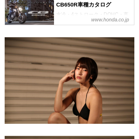
CB650R車種カタログ
水冷・4ストローク・DOHC・直
www.honda.co.jp
列4気筒650ccエンジンを搭載し
たネイキッドスポーツ｢CB650R｣