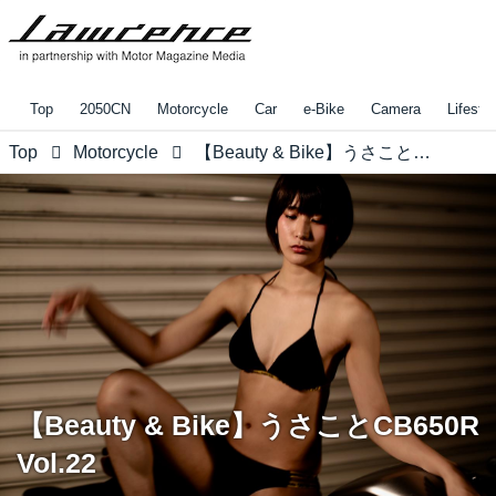
Top
2050CN
Motorcycle
Car
e-Bike
Camera
Lifestyl
Top
Motorcycle
【Beauty & Bike】うさことCB650R Vol.22
【Beauty & Bike】うさことCB650R
Vol.22