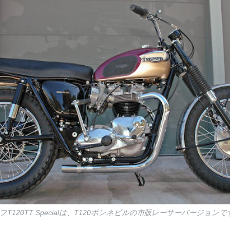
フT120TT Specialは、T120ボンネビルの市販レーサーバージョンで