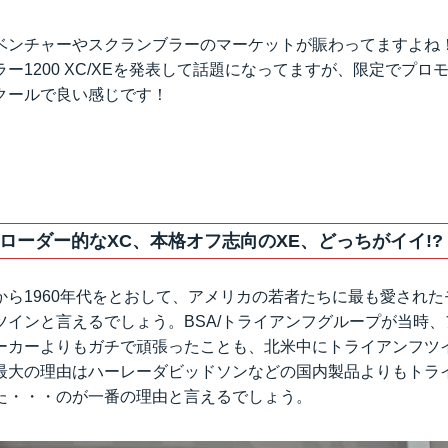
ベンチャーやスクランブラーのマーケットが賑わってますよね
ー1200 XC/XEを発表して話題になってますが、限定でプロ
クールで良い感じです！
ローダー的なXC、本格オフ志向のXE、どっちがイイ!?
から1960年代をとおして、アメリカの若者たちに最も愛され
ツインと言えるでしょう。BSA/トライアンフグループが当時
ーカーよりもガチで頑張ったことも、北米中にトライアンフツ
最大の理由はハーレーダビッドソンなどの国内製品よりもトラ
た・・・のが一番の理由と言えるでしょう。