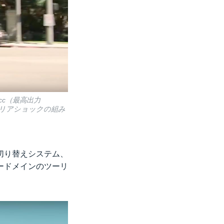
cc（最高出力
ズ製リアショックの組み
切り替えシステム、
ードメインのツーリ