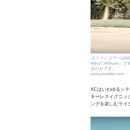
スクランブラー120
90ps/7,400
合わせです。
www.youtube.com
XCはいわゆるシ
キーレスイグニッ
ングを楽しむライ