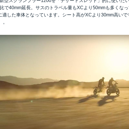
新型スクランブラー1200を「デザートスレッド」的に使いた
比で40mm延長。サスのトラベル量もXCより50mmも多くな
に適した車体となっています。シート高がXCより30mm高い
笑）。