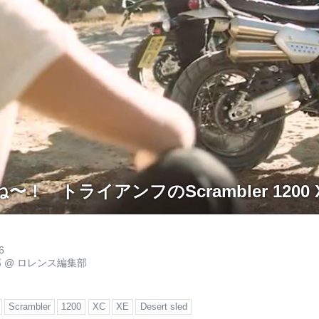
！ トライアンフのScrambler 1200 XC
6
郎
@
ロレンス編集部
Scrambler
1200
XC
XE
Desert sled