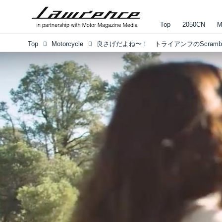
Top
2050CN
M
Top
Motorcycle
良さげだよね〜！ トライアンフのScrambler 1