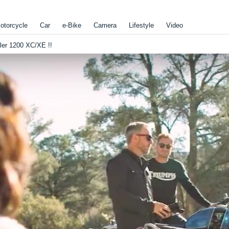
otorcycle
Car
e-Bike
Camera
Lifestyle
Video
200 XC/XE !!