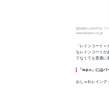
BEAMS LIGHTS
www.beams.co.jp
「レインコート＝
なレインコートが
てなくても普通に
「w.p.c」に
おしゃれレイングッ