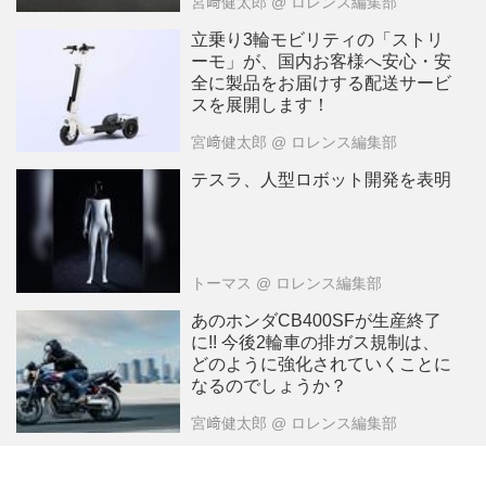
宮﨑健太郎
@ ロレンス編集部
立乗り3輪モビリティの「ストリ
ーモ」が、国内お客様へ安心・安
全に製品をお届けする配送サービ
スを展開します！
宮﨑健太郎
@ ロレンス編集部
テスラ、人型ロボット開発を表明
トーマス
@ ロレンス編集部
あのホンダCB400SFが生産終了
に!! 今後2輪車の排ガス規制は、
どのように強化されていくことに
なるのでしょうか？
宮﨑健太郎
@ ロレンス編集部