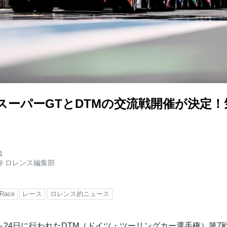
018]スーパーGTとDTMの交流戦開催が決定
1
@
ロレンス編集部
Race
レース
ロレンス的ニュース
日から24日に行われたDTM（ドイツ・ツーリングカー選手権）第7