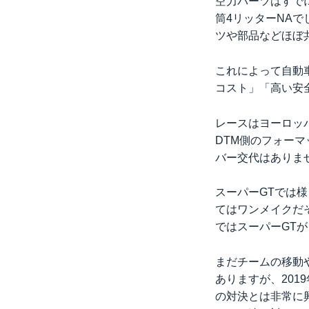
空力パーツはすで
筒4リッターNA
ツや部品などほぼ
これによって自動
コスト」「高い安
レースはヨーロッ
DTM側のフォー
バー交代はありま
スーパーGTでは
てはワンメイクだ
ではスーパーGT
まだチームの移動
ありますが、20
の対決とは非常に