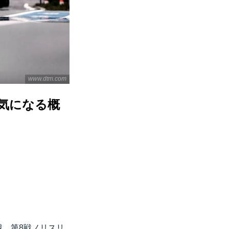
www.dtm.com
！気になる概
戦、第8戦ノリスリ