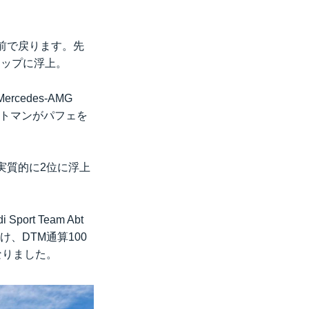
前で戻ります。先
トップに浮上。
edes-AMG
ットマンがパフェを
実質的に2位に浮上
t Team Abt
け、DTM通算100
なりました。