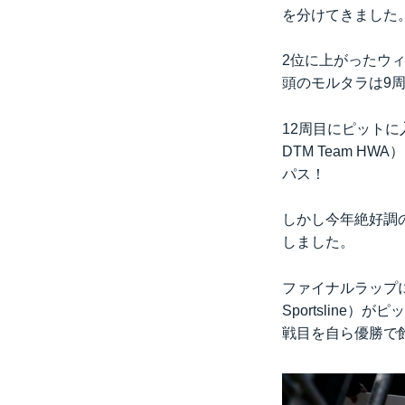
を分けてきました
2位に上がったウ
頭のモルタラは9
12周目にピットに
DTM Team 
パス！
しかし今年絶好調
しました。
ファイナルラップにこ
Sportslin
戦目を自ら優勝で