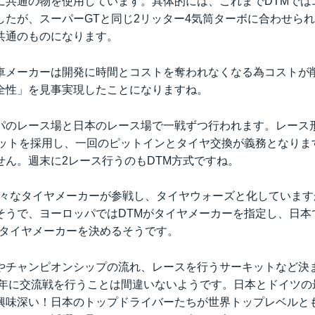
に共通の物を使用しています。具体的には、これまでDTMでは
でしたが、スーパーGTと同じ2リッター4気筒ターボに合わせら
共通のものになります。
車メーカーは開発に時間とコストを奪われなくなる為コストが
全性」を見事実現したことになりますね。
パのレース場と日本のレース場で一戦ずつ行われます。レース
マットを採用し、一回のピットインとタイヤ交換が義務となりま
せん。週末に2レース行うのもDTM方式ですね。
様々なタイヤメーカーが参戦し、タイヤウォーズと化しています
そうで、ヨーロッパではDTMがタイヤメーカーを指定し、日本
がタイヤメーカーを決めるそうです。
やチャンピオンシップの流れ、レースを行うサーキットなど決
19年に交流戦を行うことは間違いないようです。日本とドイツ
興味深い！日本のトップドライバーたちが世界トップレベルとも