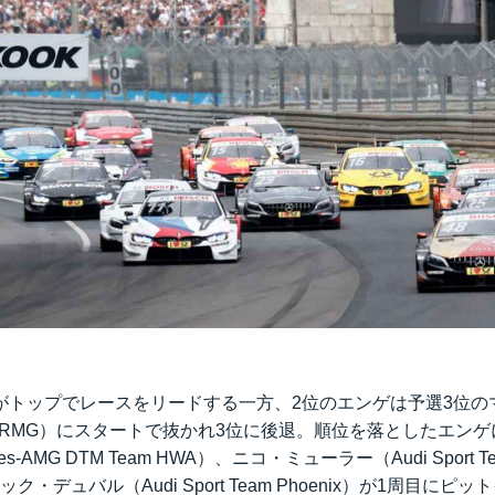
がトップでレースをリードする一方、2位のエンゲは予選3位の
am RMG）にスタートで抜かれ3位に後退。順位を落としたエン
s-AMG DTM Team HWA）、ニコ・ミューラー（Audi Sport Tea
、ロイック・デュバル（Audi Sport Team Phoenix）が1周目