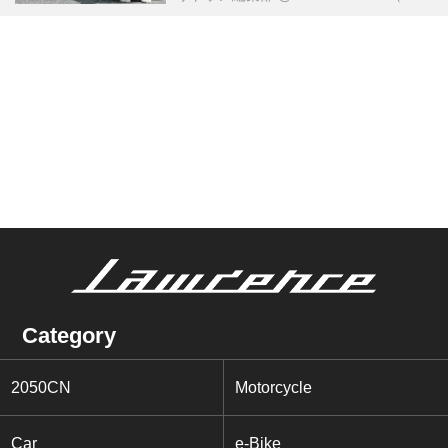
Category
2050CN
Motorcycle
Car
e-Bike