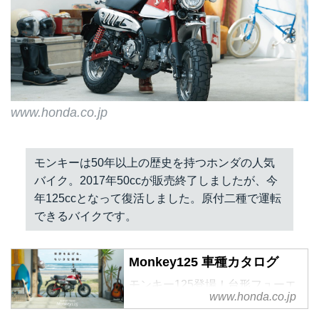
www.honda.co.jp
モンキーは50年以上の歴史を持つホンダの人気
バイク。2017年50ccが販売終了しましたが、今
年125ccとなって復活しました。原付二種で運転
できるバイクです。
Monkey125 車種カタログ
モンキー125登場！台形フューエ
www.honda.co.jp
ルタンク・タックロールシート・
アップマフラーなど“Monkey”らし