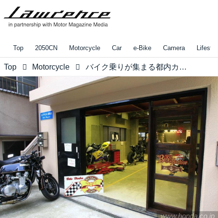
Top
2050CN
Motorcycle
Car
e-Bike
Camera
Lifestyl
Top
Motorcycle
バイク乗りが集まる都内カフェ、人気の秘密は？【モンキー125でちょっとそこまでvol.2】
www.honda.co.jp