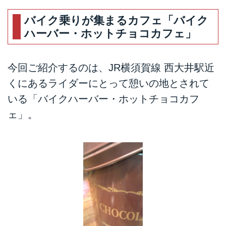
さをそのままに、トルクフルな
バイク乗りが集まるカフェ「バイク
125ccエンジンを搭載。いつでも
ハーバー・ホットチョコカフェ」
一緒にいたくなる。どこまでも走
りたくなる。そんなバイクに仕上
がりました。
今回ご紹介するのは、JR横須賀線 西大井駅近
くにあるライダーにとって憩いの地とされて
いる「バイクハーバー・ホットチョコカフ
ェ」。