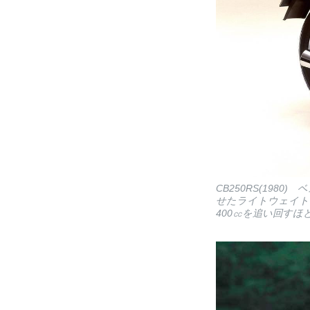
CB250RS(198
せたライトウェイト
400㏄を追い回すほ