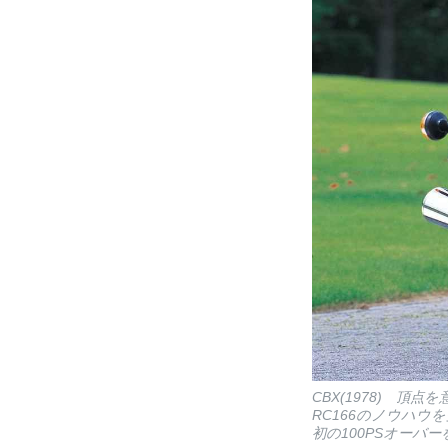
CBX(1978) 
RC166のノウハウ
初の100PSオーバ