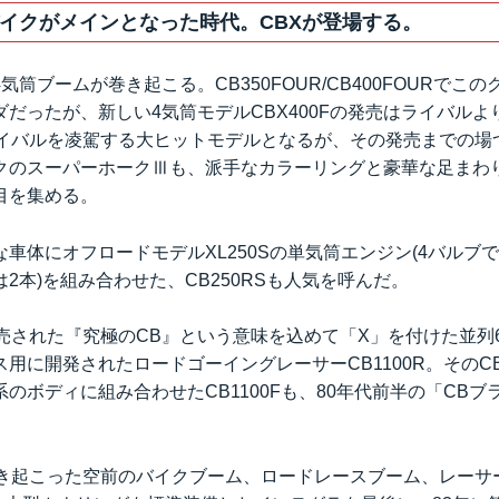
イクがメインとなった時代。CBXが登場する。
気筒ブームが巻き起こる。CB350FOUR/CB400FOURでこ
だったが、新しい4気筒モデルCBX400Fの発売はライバルよ
ライバルを凌駕する大ヒットモデルとなるが、その発売までの場
クのスーパーホークⅢも、派手なカラーリングと豪華な足まわ
目を集める。
車体にオフロードモデルXL250Sの単気筒エンジン(4バルブ
2本)を組み合わせた、CB250RSも人気を呼んだ。
売された『究極のCB』という意味を込めて「X」を付けた並列
用に開発されたロードゴーイングレーサーCB1100R。そのCB
のボディに組み合わせたCB1100Fも、80年代前半の「CB
巻き起こった空前のバイクブーム、ロードレースブーム、レーサ