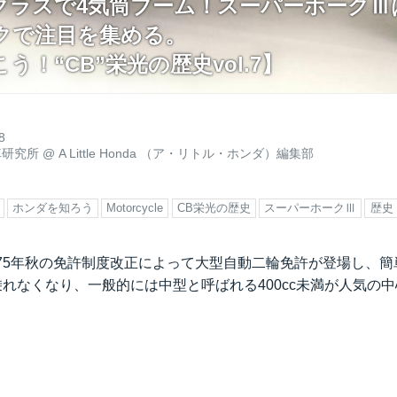
型クラスで4気筒ブーム！スーパーホーク
クで注目を集める。
う！“CB”栄光の歴史vol.7】
8
車研究所
@
A Little Honda （ア・リトル・ホンダ）編集部
ホンダを知ろう
Motorcycle
CB栄光の歴史
スーパーホークⅢ
歴史
975年秋の免許制度改正によって大型自動二輪免許が登場し、
は乗れなくなり、一般的には中型と呼ばれる400cc未満が人気の