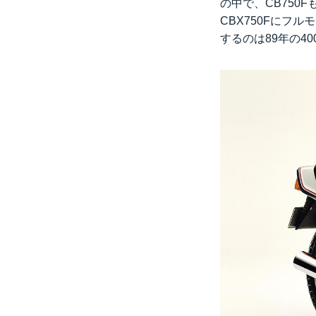
の中で、CB750
CBX750Fにフ
するのは89年の40