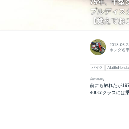
75年、中
プルディス
【覚えておこ
2018-06-2
ホンダ名
バイク
ALittleHonda
前にも触れたが1
400ccクラスに