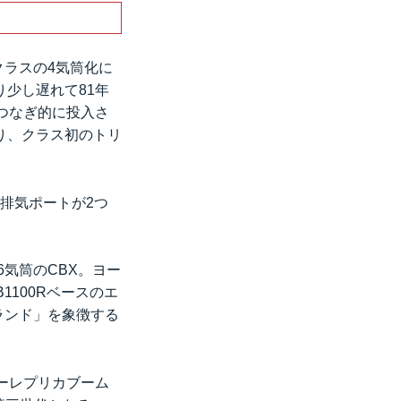
のクラスの4気筒化に
り少し遅れて81年
つなぎ的に投入さ
り、クラス初のトリ
で排気ポートが2つ
6気筒のCBX。ヨー
1100Rベースのエ
ブランド」を象徴する
ーレプリカブーム