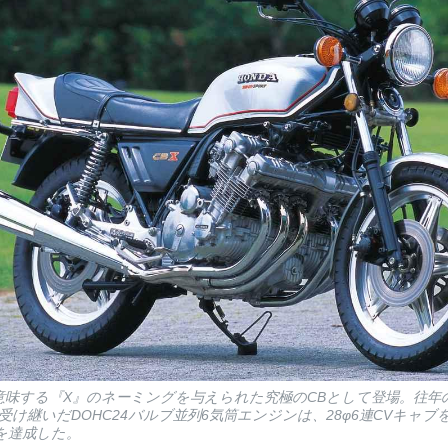
頂点を意味する『X』のネーミングを与えられた究極のCBとして登場。往年
を受け継いだDOHC24バルブ並列6気筒エンジンは、28φ6連CVキャ
ーを達成した。