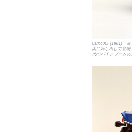
CBX400F(19
面に押し出して登場
代のバイクブームの