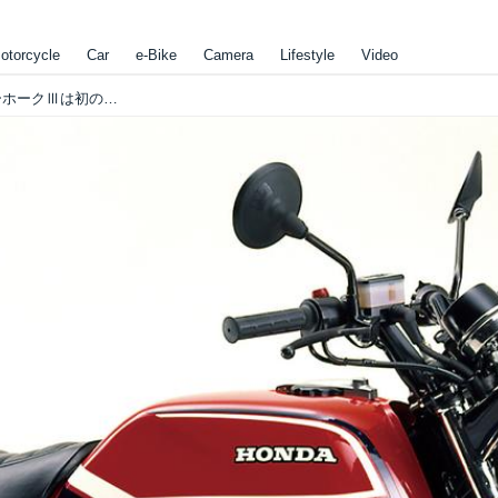
otorcycle
Car
e-Bike
Camera
Lifestyle
Video
75年、中型クラスで4気筒ブーム！スーパーホークⅢは初のトリプルディスクで注目を集める。 【覚えておこう！“CB”栄光の歴史vol.7】