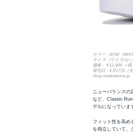
カラー：BYW（WHI
サイズ（ウイズ/センチ）：D
価格：￥12,800 ＋税
発売日：4月17日（
shop.newbalance.jp
ニューバランスの
など、Classic
デルになっていま
フィット性を高め
を両立していて、ク