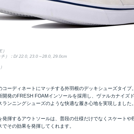
E）
/ 22.0, 23.0～28.0, 29.0cm
火）
のコーディネートにマッチする外羽根のデッキシューズタイプ
開発のFRESH FOAMインソールを採用し、ヴァルカナイズ
スランニングシューズのような快適な履き心地を実現しました
を発揮するアウトソールは、普段の仕様だけでなくスケートやB
スでその効果を発揮してくれます。