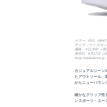
カラー：BYS（WHIT
サイズ（ウイズ/センチ）：D
価格：￥12,800 ＋税
発売日：4月17日（
shop.newbalance.jp
カジュアルシーン
たアウトソール、新
がらニューバラン
確かなグリップ性
ンスポーツ・ユー