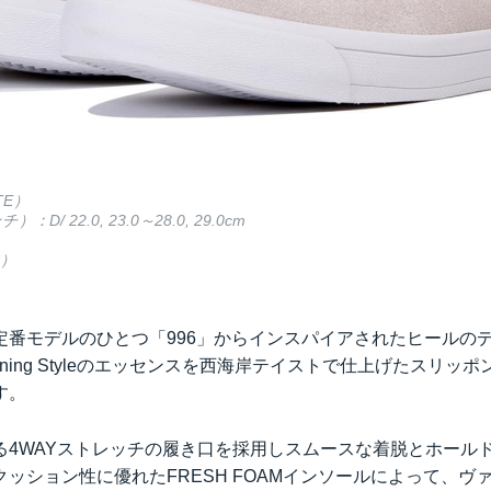
TE）
/ 22.0, 23.0～28.0, 29.0cm
火）
定番モデルのひとつ「996」からインスパイアされたヒールの
 Running Styleのエッセンスを西海岸テイストで仕上げたスリ
す。
る4WAYストレッチの履き口を採用しスムースな着脱とホール
ッション性に優れたFRESH FOAMインソールによって、ヴ