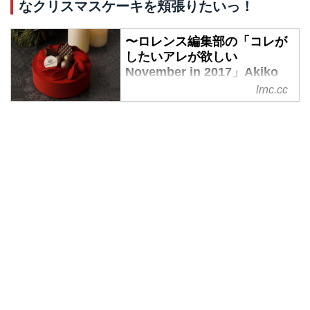
なクリスマスケーキを頬張りたいっ！
何もやる気にならない、なんてぼ
やいてなんかいませんか？ 何か
〜ロレンス編集部の「コレが
にハマって夢中になってこそ、人
したいアレが欲しい
間。何かにヤバイくらい酔ってこ
November in 2017」Akiko
そ、人生。 2017年11月・・近づ
編。真っ赤なクリスマスケー
lrnc.cc
くクリスマスに滾る物欲を紹介し
キを頬張りたいっ！ -
ます！
LAWRENCE - Motorcycle x
Cars + α = Your Life.
も〜うい〜くつ寝〜る〜と〜クー
リースーマースー！クリスマスま
であと1ヶ月とちょっと。あっと
いう間ですね。今回はそんなクリ
スマスに先駆け、さまざまな欲し
いもの、したいことを紹介してい
きます。