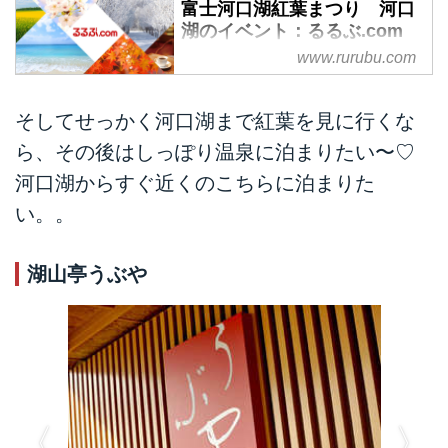
富士河口湖紅葉まつり 河口
湖のイベント：るるぶ.com
www.rurubu.com
富士河口湖紅葉まつりのるるぶイ
ベント情報ガイド。河口湖で開催
される「花見・自然」のイベン
そしてせっかく河口湖まで紅葉を見に行くな
ト、富士河口湖紅葉まつりについ
ら、その後はしっぽり温泉に泊まりたい〜♡
て紹介。写真、クチコミ情報、チ
ケット情報、周辺情報などでガイ
河口湖からすぐ近くのこちらに泊まりた
ド。おでかけ・旅行の際に役立つ
い。。
データが満載。
湖山亭うぶや