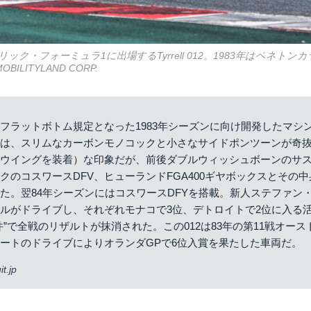
ック・フォーミュラ1に出場するTyrrell 012。1983年はベネト
MOBILITYLAND CORP.
ラットボトム規定となった1983年シーズンに向け開発したマシ
ーは、スリムなカーボンモノコックと小さなサイドポンツーンが奇
ヤウイングを装着）な印象だが、前後ダブルウィッシュボーンのサ
クのコスワースDFV、ヒューランドFGA400ギヤボックスとその
た。翌84年シーズンにはコスワースDFYを搭載。新人ステファン
ルがドライブし、それぞれモナコで3位、デトロイトで2位に入る
件”で全戦のリザルトが抹消された。この012は83年の第11戦オー
ートのドライブによりオランダGPで6位入賞を果たした車両だ。
t.jp