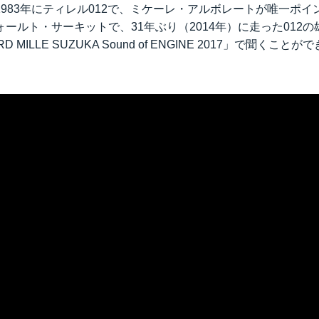
983年にティレル012で、ミケーレ・アルボレートが唯一ポ
ールト・サーキットで、31年ぶり（2014年）に走った012
D MILLE SUZUKA Sound of ENGINE 2017」で聞くこ