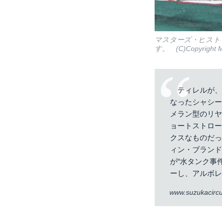
マスターズ・ヒストリ
す。 (C)Copyright 
ティレルが、フ
なったシャシ
メラン型のリ
ョートストロー
クスなものだっ
ィン・ブランド
が“水タンク事
ーし、アルボレ
www.suzukacircui