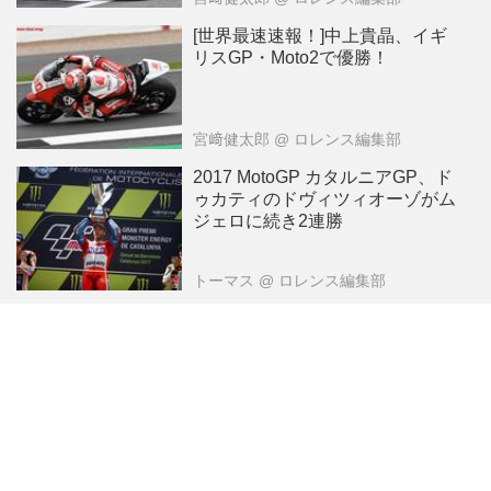
[世界最速速報！]中上貴晶、イギ
リスGP・Moto2で優勝！
宮﨑健太郎
@ ロレンス編集部
2017 MotoGP カタルニアGP、ド
ゥカティのドヴィツィオーゾがム
ジェロに続き2連勝
トーマス
@ ロレンス編集部