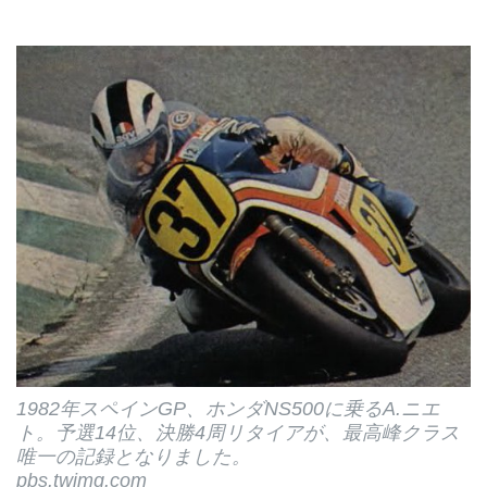
1982年スペインGP、ホンダNS500に乗るA.ニエ
ト。予選14位、決勝4周リタイアが、最高峰クラス
唯一の記録となりました。
pbs.twimg.com