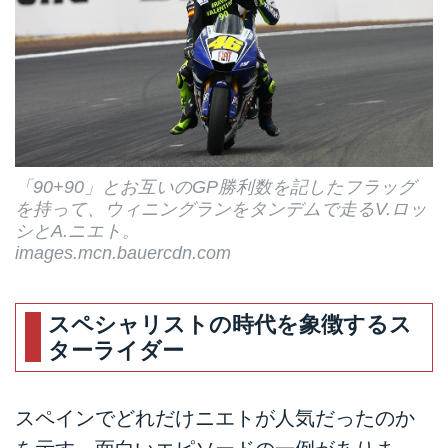
「90+90」とお互いのGP勝利数を記したフラッグ
を持って、ウィニングランをタンデムで走るV.ロッ
シとA.ニエト。
images.mcn.bauercdn.com
スペシャリストの時代を象徴するス
ターライダー
スペインでどれだけニエトが人気だったのか