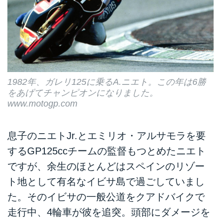
1982年、ガレリ125に乗るA.ニエト。この年は6勝
をあげてチャンピオンになりました。
www.motogp.com
息子のニエトJr.とエミリオ・アルサモラを要
するGP125ccチームの監督もつとめたニエト
ですが、余生のほとんどはスペインのリゾー
ト地として有名なイビサ島で過ごしていまし
た。そのイビサの一般公道をクアドバイクで
走行中、4輪車が彼を追突。頭部にダメージを